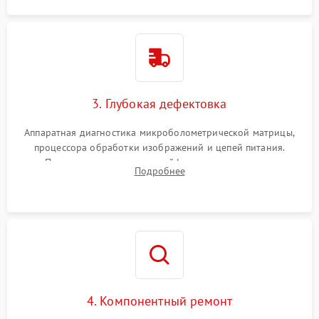
3. Глубокая дефектовка
Аппаратная диагностика микроболометрической матрицы,
процессора обработки изображений и цепей питания.
Проверка целостности шлейфов, модуля памяти и
Подробнее
интерфейсов связи. Выявление сгоревших SMD-компонентов
на плате.
4. Компонентный ремонт