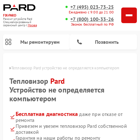
+7 (495) 023-73-25
Ежедневно с 9:00 до 21:00
FIX-PARD
+7 (800) 100-33-26
Ремонт устройств Pard
Специализированный
Звонок бесплатный по РФ
cервисный центр г.
Москва
Мы ремонтируем
Позвонить
оскве
Тепловизор Pard устройство не определяется компьютером
Тепловизор
Pard
Устройство не определяется
Ремонт тепловизионных прицелов Pard
Ремонт оптических прицелов Pard
Ремонт прицелов ночного видения Pard
Ремонт цифровых монокуляров Pard
компьютером
Бесплатная диагностика
даже при отказе от
ремонта
Привезем и увезем тепловизор Pard собственной
доставкой
Гарантия на наши работы по ремонту