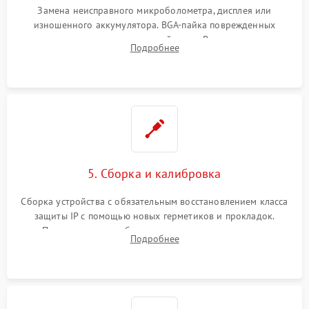
Замена неисправного микроболометра, дисплея или
изношенного аккумулятора. BGA-пайка поврежденных
контроллеров на материнской плате. Восстановление
Подробнее
разъемов и кнопок, замена поврежденных элементов
корпуса.
5. Сборка и калибровка
Сборка устройства с обязательным восстановлением класса
защиты IP с помощью новых герметиков и прокладок.
Программная калибровка матрицы по эталонному
Подробнее
абсолютно черному телу для точного измерения температур.