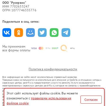
ООО "Русервис"
ИНН 7702633247
ОГРН 1077746335776
Поделиться в соц. сетях:
Мы принимаем
все формы оплаты
Политика конфиденциальности
Вся информация на сайте носит исключительно справочный характер.
Товарные знаки используются исключительно для описания устройств, в отношении которых
сервисные центры pard-fix.ru предоставляют услуги по ремонту. Услуги оказываются в
неавторизованных сервисных центрах pard-fix.ru, которые не связаны с правообладателями
товарных знаков или их официальными представителями.
Ремонт осуществляется для устройств, уже введенных в гражданский оборот в соответствии
Этот сайт использует файлы cookie. Вы можете
со статьей 1487 ГК РФ.
Использование товарных знаков не преследует цели индивидуализации услуг или введения
ознакомиться с
правилами использования
Согласен
потребителей в заблуждение, а служит для информирования о предоставляемых услугах по
файлов cookie
ремонту техники указанных брендов.
Представленная на сайте информация не является публичной офертой, определяемой