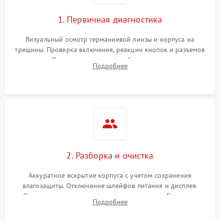
1. Первичная диагностика
Визуальный осмотр германиевой линзы и корпуса на
трещины. Проверка включения, реакции кнопок и разъемов
зарядки. Оценка вывода тепловой сигнатуры на экран,
Подробнее
проверка базовых функций и считывание системных
ошибок.
2. Разборка и очистка
Аккуратное вскрытие корпуса с учетом сохранения
влагозащиты. Отключение шлейфов питания и дисплея.
Очистка внутренних плат от окислов и пыли. Бережная
Подробнее
обработка германиевого объектива специализированными
растворами.