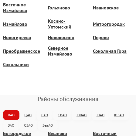
Восточное
Гольяново
Ивановское
Измайлово
Косино-
Измайлово
Метрогородок
Ухтомский
Новогиреево
Новокосино
Перово
Северное
Преображенское
Соколиная Гора
Измайлово
Сокольники
Районы обслуживания
ВАО
ЦАО
САО
СВАО
ЮВАО
ЮАО
ЮЗАО
ЗАО
СЗАО
ЗелАО
Богородское
Вешняки
Восточный