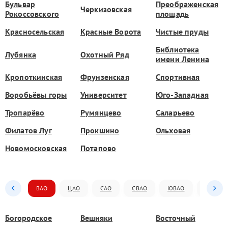
Бульвар
Преображенская
Черкизовская
Рокоссовского
площадь
Красносельская
Красные Ворота
Чистые пруды
Библиотека
Лубянка
Охотный Ряд
имени Ленина
Кропоткинская
Фрунзенская
Спортивная
Воробьёвы горы
Университет
Юго-Западная
Тропарёво
Румянцево
Саларьево
Филатов Луг
Прокшино
Ольховая
Новомосковская
Потапово
ВАО
ЦАО
САО
СВАО
ЮВАО
ЮАО
Богородское
Вешняки
Восточный