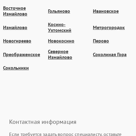
Восточное
Гольяново
Ивановское
Измайлово
Косино-
Измайлово
Метрогородок
Ухтомский
Новогиреево
Новокосино
Перово
Северное
Преображенское
Соколиная Гора
Измайлово
Сокольники
Контактная информация
Если требуется задать вопрос специалисту, оставьте