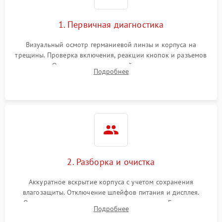
1. Первичная диагностика
Визуальный осмотр германиевой линзы и корпуса на
трещины. Проверка включения, реакции кнопок и разъемов
зарядки. Оценка вывода тепловой сигнатуры на экран,
Подробнее
проверка базовых функций и считывание системных
ошибок.
2. Разборка и очистка
Аккуратное вскрытие корпуса с учетом сохранения
влагозащиты. Отключение шлейфов питания и дисплея.
Очистка внутренних плат от окислов и пыли. Бережная
Подробнее
обработка германиевого объектива специализированными