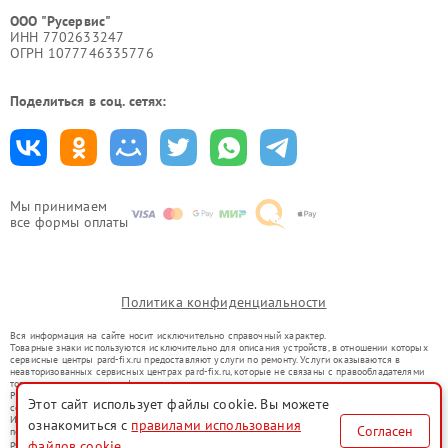
ООО "Русервис"
ИНН 7702633247
ОГРН 1077746335776
Поделиться в соц. сетях:
Мы принимаем
все формы оплаты
Политика конфиденциальности
Вся информация на сайте носит исключительно справочный характер.
Товарные знаки используются исключительно для описания устройств, в отношении которых
сервисные центры pard-fix.ru предоставляют услуги по ремонту. Услуги оказываются в
неавторизованных сервисных центрах pard-fix.ru, которые не связаны с правообладателями
товарных знаков или их официальными представителями.
Ремонт осуществляется для устройств, уже введенных в гражданский оборот в соответствии
Этот сайт использует файлы cookie. Вы можете
со статьей 1487 ГК РФ.
Использование товарных знаков не преследует цели индивидуализации услуг или введения
ознакомиться с
правилами использования
Согласен
потребителей в заблуждение, а служит для информирования о предоставляемых услугах по
файлов cookie
ремонту техники указанных брендов.