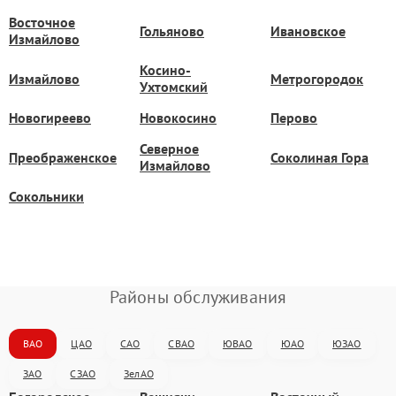
Восточное
Гольяново
Ивановское
Измайлово
Косино-
Измайлово
Метрогородок
Ухтомский
Новогиреево
Новокосино
Перово
Северное
Преображенское
Соколиная Гора
Измайлово
Сокольники
Районы обслуживания
ВАО
ЦАО
САО
СВАО
ЮВАО
ЮАО
ЮЗАО
ЗАО
СЗАО
ЗелАО