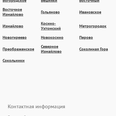
Богородское
Вешняки
Восточный
Восточное
Гольяново
Ивановское
Измайлово
Косино-
Измайлово
Метрогородок
Ухтомский
Новогиреево
Новокосино
Перово
Северное
Преображенское
Соколиная Гора
Измайлово
Сокольники
Контактная информация