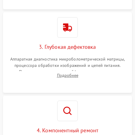
растворами.
3. Глубокая дефектовка
Аппаратная диагностика микроболометрической матрицы,
процессора обработки изображений и цепей питания.
Проверка целостности шлейфов, модуля памяти и
Подробнее
интерфейсов связи. Выявление сгоревших SMD-компонентов
на плате.
4. Компонентный ремонт