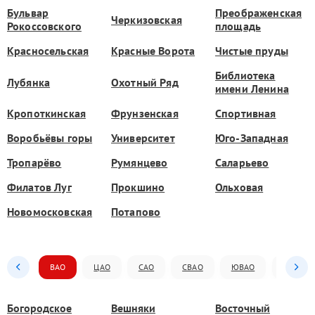
Бульвар
Преображенская
Черкизовская
Рокоссовского
площадь
Красносельская
Красные Ворота
Чистые пруды
Библиотека
Лубянка
Охотный Ряд
имени Ленина
Кропоткинская
Фрунзенская
Спортивная
Воробьёвы горы
Университет
Юго-Западная
Тропарёво
Румянцево
Саларьево
Филатов Луг
Прокшино
Ольховая
Новомосковская
Потапово
ВАО
ЦАО
САО
СВАО
ЮВАО
ЮАО
Богородское
Вешняки
Восточный