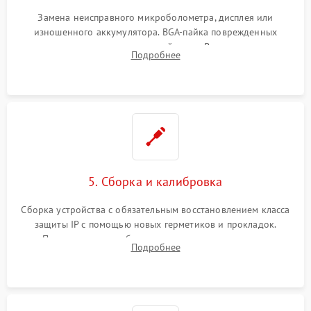
Замена неисправного микроболометра, дисплея или
изношенного аккумулятора. BGA-пайка поврежденных
контроллеров на материнской плате. Восстановление
Подробнее
разъемов и кнопок, замена поврежденных элементов
корпуса.
5. Сборка и калибровка
Сборка устройства с обязательным восстановлением класса
защиты IP с помощью новых герметиков и прокладок.
Программная калибровка матрицы по эталонному
Подробнее
абсолютно черному телу для точного измерения температур.