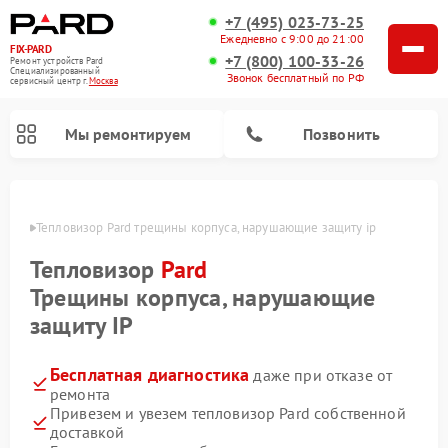
+7 (495) 023-73-25
Ежедневно с 9:00 до 21:00
FIX-PARD
+7 (800) 100-33-26
Ремонт устройств Pard
Специализированный
Звонок бесплатный по РФ
cервисный центр г.
Москва
Мы ремонтируем
Позвонить
оскве
Тепловизор Pard трещины корпуса, нарушающие защиту ip
Тепловизор
Pard
Ремонт тепловизионных прицелов Pard
Ремонт оптических прицелов Pard
Ремонт прицелов ночного видения Pard
Ремонт цифровых монокуляров Pard
Трещины корпуса, нарушающие
защиту IP
Бесплатная диагностика
даже при отказе от
ремонта
Привезем и увезем тепловизор Pard собственной
доставкой