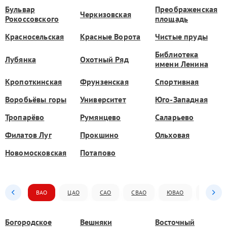
Бульвар
Преображенская
Черкизовская
Рокоссовского
площадь
Красносельская
Красные Ворота
Чистые пруды
Библиотека
Лубянка
Охотный Ряд
имени Ленина
Кропоткинская
Фрунзенская
Спортивная
Воробьёвы горы
Университет
Юго-Западная
Тропарёво
Румянцево
Саларьево
Филатов Луг
Прокшино
Ольховая
Новомосковская
Потапово
ВАО
ЦАО
САО
СВАО
ЮВАО
ЮАО
Богородское
Вешняки
Восточный