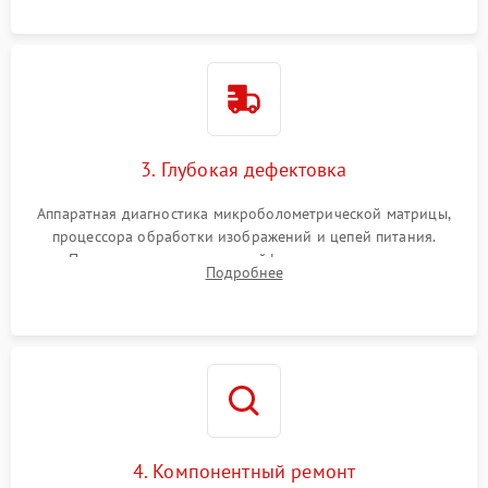
растворами.
3. Глубокая дефектовка
Аппаратная диагностика микроболометрической матрицы,
процессора обработки изображений и цепей питания.
Проверка целостности шлейфов, модуля памяти и
Подробнее
интерфейсов связи. Выявление сгоревших SMD-компонентов
на плате.
4. Компонентный ремонт