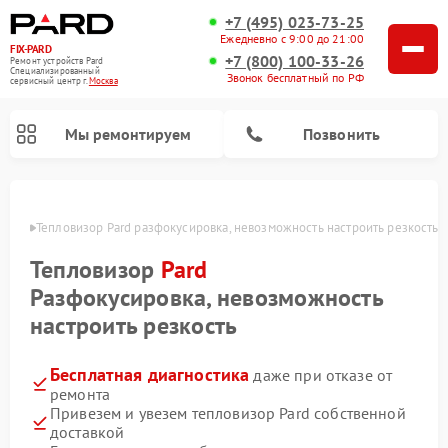
+7 (495) 023-73-25
Ежедневно с 9:00 до 21:00
FIX-PARD
+7 (800) 100-33-26
Ремонт устройств Pard
Специализированный
Звонок бесплатный по РФ
cервисный центр г.
Москва
Мы ремонтируем
Позвонить
оскве
Тепловизор Pard разфокусировка, невозможность настроить резкость
Тепловизор
Pard
Ремонт тепловизионных прицелов Pard
Ремонт оптических прицелов Pard
Ремонт прицелов ночного видения Pard
Ремонт цифровых монокуляров Pard
Разфокусировка, невозможность
настроить резкость
Бесплатная диагностика
даже при отказе от
ремонта
Привезем и увезем тепловизор Pard собственной
доставкой