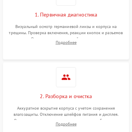
1. Первичная диагностика
Визуальный осмотр германиевой линзы и корпуса на
трещины. Проверка включения, реакции кнопок и разъемов
зарядки. Оценка вывода тепловой сигнатуры на экран,
Подробнее
проверка базовых функций и считывание системных
ошибок.
2. Разборка и очистка
Аккуратное вскрытие корпуса с учетом сохранения
влагозащиты. Отключение шлейфов питания и дисплея.
Очистка внутренних плат от окислов и пыли. Бережная
Подробнее
обработка германиевого объектива специализированными