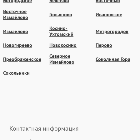
Богородское
Вешняки
Восточный
Восточное
Гольяново
Ивановское
Измайлово
Косино-
Измайлово
Метрогородок
Ухтомский
Новогиреево
Новокосино
Перово
Северное
Преображенское
Соколиная Гора
Измайлово
Сокольники
Контактная информация