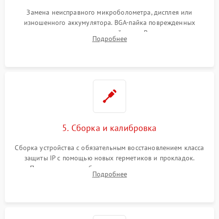
Замена неисправного микроболометра, дисплея или
изношенного аккумулятора. BGA-пайка поврежденных
контроллеров на материнской плате. Восстановление
Подробнее
разъемов и кнопок, замена поврежденных элементов
корпуса.
5. Сборка и калибровка
Сборка устройства с обязательным восстановлением класса
защиты IP с помощью новых герметиков и прокладок.
Программная калибровка матрицы по эталонному
Подробнее
абсолютно черному телу для точного измерения температур.