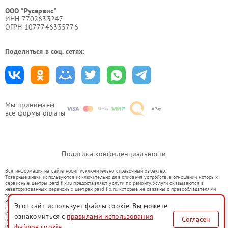
ООО "Русервис"
ИНН 7702633247
ОГРН 1077746335776
Поделиться в соц. сетях:
Мы принимаем
все формы оплаты
Политика конфиденциальности
Вся информация на сайте носит исключительно справочный характер.
Товарные знаки используются исключительно для описания устройств, в отношении которых
сервисные центры pard-fix.ru предоставляют услуги по ремонту. Услуги оказываются в
неавторизованных сервисных центрах pard-fix.ru, которые не связаны с правообладателями
товарных знаков или их официальными представителями.
Ремонт осуществляется для устройств, уже введенных в гражданский оборот в соответствии
Этот сайт использует файлы cookie. Вы можете
со статьей 1487 ГК РФ.
Использование товарных знаков не преследует цели индивидуализации услуг или введения
ознакомиться с
правилами использования
Согласен
потребителей в заблуждение, а служит для информирования о предоставляемых услугах по
файлов cookie
ремонту техники указанных брендов.