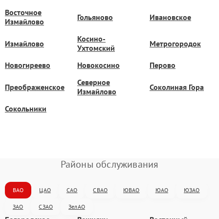
Восточное
Гольяново
Ивановское
Измайлово
Косино-
Измайлово
Метрогородок
Ухтомский
Новогиреево
Новокосино
Перово
Северное
Преображенское
Соколиная Гора
Измайлово
Сокольники
Районы обслуживания
ВАО
ЦАО
САО
СВАО
ЮВАО
ЮАО
ЮЗАО
ЗАО
СЗАО
ЗелАО