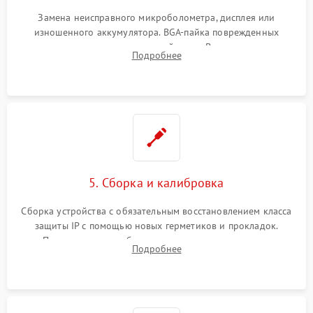
Замена неисправного микроболометра, дисплея или
изношенного аккумулятора. BGA-пайка поврежденных
контроллеров на материнской плате. Восстановление
Подробнее
разъемов и кнопок, замена поврежденных элементов
корпуса.
5. Сборка и калибровка
Сборка устройства с обязательным восстановлением класса
защиты IP с помощью новых герметиков и прокладок.
Программная калибровка матрицы по эталонному
Подробнее
абсолютно черному телу для точного измерения температур.