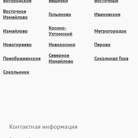
Богородское
Вешняки
Восточный
Восточное
Гольяново
Ивановское
Измайлово
Косино-
Измайлово
Метрогородок
Ухтомский
Новогиреево
Новокосино
Перово
Северное
Преображенское
Соколиная Гора
Измайлово
Сокольники
Контактная информация