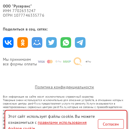
ООО "Русервис"
ИНН 7702633247
ОГРН 1077746335776
Поделиться в соц. сетях:
Мы принимаем
все формы оплаты
Политика конфиденциальности
Вся информация на сайте носит исключительно справочный характер.
Товарные знаки используются исключительно для описания устройств, в отношении которых
сервисные центры pard-fix.ru предоставляют услуги по ремонту. Услуги оказываются в
неавторизованных сервисных центрах pard-fix.ru, которые не связаны с правообладателями
товарных знаков или их официальными представителями.
Ремонт осуществляется для устройств, уже введенных в гражданский оборот в соответствии
Этот сайт использует файлы cookie. Вы можете
со статьей 1487 ГК РФ.
Использование товарных знаков не преследует цели индивидуализации услуг или введения
ознакомиться с
правилами использования
Согласен
потребителей в заблуждение, а служит для информирования о предоставляемых услугах по
файлов cookie
ремонту техники указанных брендов.