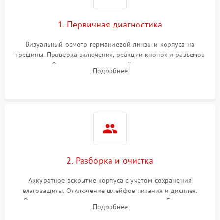
1. Первичная диагностика
Визуальный осмотр германиевой линзы и корпуса на
трещины. Проверка включения, реакции кнопок и разъемов
зарядки. Оценка вывода тепловой сигнатуры на экран,
Подробнее
проверка базовых функций и считывание системных
ошибок.
2. Разборка и очистка
Аккуратное вскрытие корпуса с учетом сохранения
влагозащиты. Отключение шлейфов питания и дисплея.
Очистка внутренних плат от окислов и пыли. Бережная
Подробнее
обработка германиевого объектива специализированными