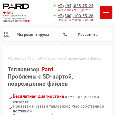
+7 (495) 023-73-25
Ежедневно с 9:00 до 21:00
FIX-PARD
+7 (800) 100-33-26
Ремонт устройств Pard
Специализированный
Звонок бесплатный по РФ
cервисный центр г.
Москва
Мы ремонтируем
Позвонить
оскве
Тепловизор Pard проблемы с sd‑картой, повреждение файлов
Тепловизор
Pard
Ремонт тепловизионных прицелов Pard
Ремонт оптических прицелов Pard
Ремонт прицелов ночного видения Pard
Ремонт цифровых монокуляров Pard
Проблемы с SD‑картой,
повреждение файлов
Бесплатная диагностика
даже при отказе от
ремонта
Привезем и увезем тепловизор Pard собственной
доставкой