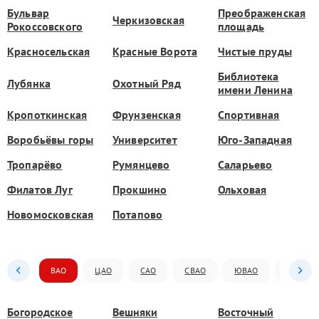
Бульвар
Преображенская
Черкизовская
Рокоссовского
площадь
Красносельская
Красные Ворота
Чистые пруды
Библиотека
Лубянка
Охотный Ряд
имени Ленина
Кропоткинская
Фрунзенская
Спортивная
Воробьёвы горы
Университет
Юго-Западная
Тропарёво
Румянцево
Саларьево
Филатов Луг
Прокшино
Ольховая
Новомосковская
Потапово
ВАО
ЦАО
САО
СВАО
ЮВАО
ЮАО
Богородское
Вешняки
Восточный