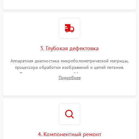
растворами.
3. Глубокая дефектовка
Аппаратная диагностика микроболометрической матрицы,
процессора обработки изображений и цепей питания.
Проверка целостности шлейфов, модуля памяти и
Подробнее
интерфейсов связи. Выявление сгоревших SMD-компонентов
на плате.
4. Компонентный ремонт