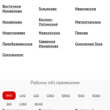
Восточное
Гольяново
Ивановское
Измайлово
Косино-
Измайлово
Метрогородок
Ухтомский
Новогиреево
Новокосино
Перово
Северное
Преображенское
Соколиная Гора
Измайлово
Сокольники
Районы обслуживания
ВАО
ЦАО
САО
СВАО
ЮВАО
ЮАО
ЮЗАО
ЗАО
СЗАО
ЗелАО