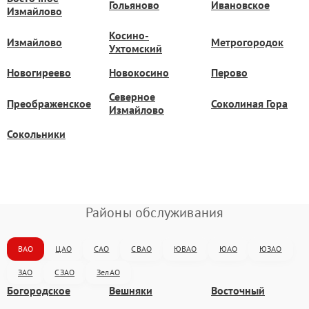
Гольяново
Ивановское
Измайлово
Косино-
Измайлово
Метрогородок
Ухтомский
Новогиреево
Новокосино
Перово
Северное
Преображенское
Соколиная Гора
Измайлово
Сокольники
Районы обслуживания
ВАО
ЦАО
САО
СВАО
ЮВАО
ЮАО
ЮЗАО
ЗАО
СЗАО
ЗелАО
Богородское
Вешняки
Восточный