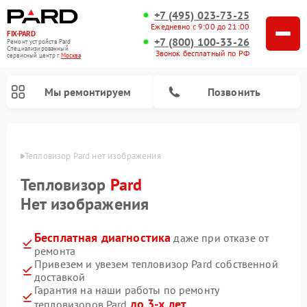
+7 (495) 023-73-25
Ежедневно с 9:00 до 21:00
FIX-PARD
+7 (800) 100-33-26
Ремонт устройств Pard
Специализированный
Звонок бесплатный по РФ
cервисный центр г.
Москва
Мы ремонтируем
Позвонить
оскве
Тепловизор Pard нет изображения
Тепловизор
Pard
Ремонт тепловизионных прицелов Pard
Ремонт оптических прицелов Pard
Ремонт прицелов ночного видения Pard
Ремонт цифровых монокуляров Pard
Нет изображения
Бесплатная диагностика
даже при отказе от
ремонта
Привезем и увезем тепловизор Pard собственной
доставкой
Гарантия на наши работы по ремонту
до 3-х лет
тепловизоров Pard