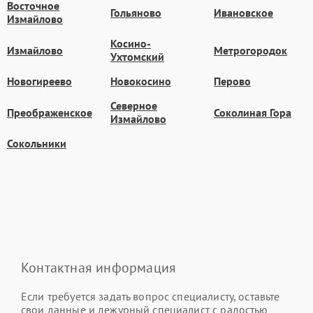
Восточное
Гольяново
Ивановское
Измайлово
Косино-
Измайлово
Метрогородок
Ухтомский
Новогиреево
Новокосино
Перово
Северное
Преображенское
Соколиная Гора
Измайлово
Сокольники
Контактная информация
Если требуется задать вопрос специалисту, оставьте
свои данные и дежурный специалист с радостью