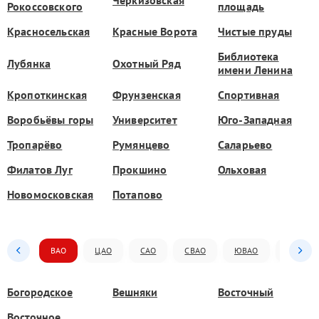
Рокоссовского
площадь
Красносельская
Красные Ворота
Чистые пруды
Библиотека
Лубянка
Охотный Ряд
имени Ленина
Кропоткинская
Фрунзенская
Спортивная
Воробьёвы горы
Университет
Юго-Западная
Тропарёво
Румянцево
Саларьево
Филатов Луг
Прокшино
Ольховая
Новомосковская
Потапово
ВАО
ЦАО
САО
СВАО
ЮВАО
ЮАО
Богородское
Вешняки
Восточный
Восточное