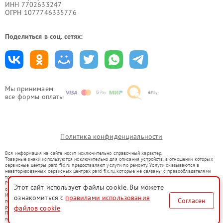
ИНН 7702633247
ОГРН 1077746335776
Поделиться в соц. сетях:
Мы принимаем
все формы оплаты
Политика конфиденциальности
Вся информация на сайте носит исключительно справочный характер.
Товарные знаки используются исключительно для описания устройств, в отношении которых
сервисные центры pard-fix.ru предоставляют услуги по ремонту. Услуги оказываются в
неавторизованных сервисных центрах pard-fix.ru, которые не связаны с правообладателями
товарных знаков или их официальными представителями.
Ремонт осуществляется для устройств, уже введенных в гражданский оборот в соответствии
Этот сайт использует файлы cookie. Вы можете
со статьей 1487 ГК РФ.
Использование товарных знаков не преследует цели индивидуализации услуг или введения
ознакомиться с
правилами использования
Согласен
потребителей в заблуждение, а служит для информирования о предоставляемых услугах по
файлов cookie
ремонту техники указанных брендов.
Представленная на сайте информация не является публичной офертой, определяемой
положениями Статьи 437(2) Гражданского кодекса РФ