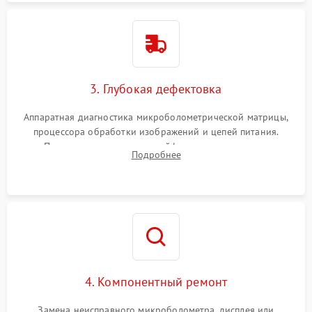
3. Глубокая дефектовка
Аппаратная диагностика микроболометрической матрицы,
процессора обработки изображений и цепей питания.
Проверка целостности шлейфов, модуля памяти и
Подробнее
интерфейсов связи. Выявление сгоревших SMD-компонентов
на плате.
4. Компонентный ремонт
Замена неисправного микроболометра, дисплея или