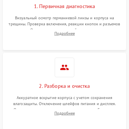
1. Первичная диагностика
Визуальный осмотр германиевой линзы и корпуса на
трещины. Проверка включения, реакции кнопок и разъемов
зарядки. Оценка вывода тепловой сигнатуры на экран,
Подробнее
проверка базовых функций и считывание системных
ошибок.
2. Разборка и очистка
Аккуратное вскрытие корпуса с учетом сохранения
влагозащиты. Отключение шлейфов питания и дисплея.
Очистка внутренних плат от окислов и пыли. Бережная
Подробнее
обработка германиевого объектива специализированными
растворами.