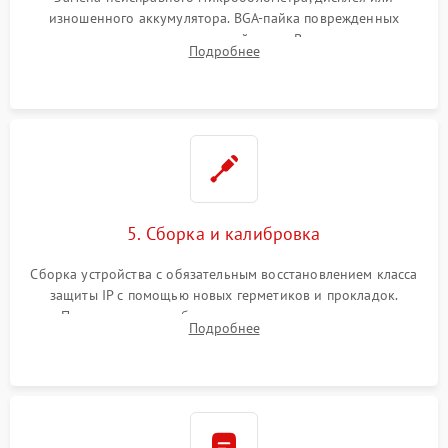
изношенного аккумулятора. BGA-пайка поврежденных
контроллеров на материнской плате. Восстановление
Подробнее
разъемов и кнопок, замена поврежденных элементов
корпуса.
5. Сборка и калибровка
Сборка устройства с обязательным восстановлением класса
защиты IP с помощью новых герметиков и прокладок.
Программная калибровка матрицы по эталонному
Подробнее
абсолютно черному телу для точного измерения температур.