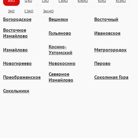
ВАО
ЦАО
САО
СВАО
ЮВАО
ЮАО
ЮЗАО
ЗАО
СЗАО
ЗелАО
Богородское
Вешняки
Восточный
Восточное
Гольяново
Ивановское
Измайлово
Косино-
Измайлово
Метрогородок
Ухтомский
Новогиреево
Новокосино
Перово
Северное
Преображенское
Соколиная Гора
Измайлово
Сокольники