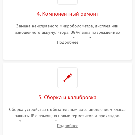
4. Компонентный ремонт
Замена неисправного микроболометра, дисплея или
изношенного аккумулятора. BGA-пайка поврежденных
контроллеров на материнской плате. Восстановление
Подробнее
разъемов и кнопок, замена поврежденных элементов
корпуса.
5. Сборка и калибровка
Сборка устройства с обязательным восстановлением класса
защиты IP с помощью новых герметиков и прокладок.
Программная калибровка матрицы по эталонному
Подробнее
абсолютно черному телу для точного измерения температур.