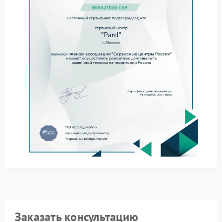
определить технические причины дефекта. В
Сервисном центре Pard специалисты обращают
внимание на следующие факторы:
износ соединительных элементов экрана;
нестабильная работа модулей управления;
повреждение дисплейной матрицы.
Подход к ремонту тепловизора
Ремонт Pard выполняется с учетом требований
бренда и особенностей конструкции конкретной
модели. Применяются оригинальные компоненты и
профильное оборудование, что обеспечивает
корректную работу дисплея после ремонта.
Сервисный центр Pard предоставляет технические
рекомендации по дальнейшей эксплуатации
прибора. Такой подход снижает вероятность
повторных сбоев и поддерживает стабильную
работу тепловизионного оборудования.
Заказать консультацию