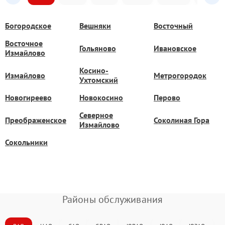
Богородское
Вешняки
Восточный
Восточное
Гольяново
Ивановское
Измайлово
Косино-
Измайлово
Метрогородок
Ухтомский
Новогиреево
Новокосино
Перово
Северное
Преображенское
Соколиная Гора
Измайлово
Сокольники
Районы обслуживания