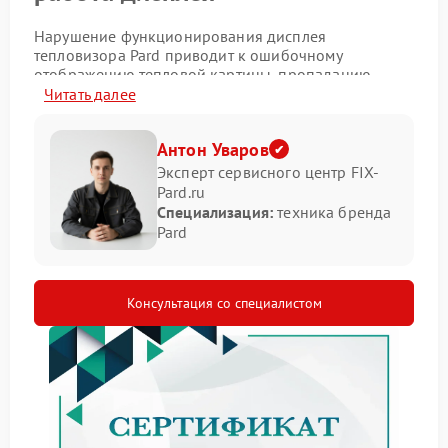
Нарушение функционирования дисплея
тепловизора Pard приводит к ошибочному
отображению тепловой картины, пропаданию
отдельных участков изображения или нестабильной
Читать далее
работе подсветки. При таких условиях прибор
теряет информативность, а визуальный контроль
Антон Уваров
становится затрудненным.
Эксперт сервисного центр FIX-
Признаки некорректной работы
Pard.ru
Специализация:
техника бренда
экрана
Pard
По обращениям в Сервис Pard чаще всего
фиксируются следующие симптомы неисправности:
Консультация со специалистом
искажение цветовых градаций;
зависание изображения при изменении режима;
частичный вывод данных на дисплей.
Что влияет на сбой дисплея
Профессиональная диагностика позволяет