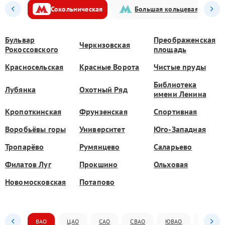
Сокольническая
Большая кольцевая
Бульвар
Преображенская
Черкизовская
Рокоссовского
площадь
Красносельская
Красные Ворота
Чистые пруды
Библиотека
Лубянка
Охотный Ряд
имени Ленина
Кропоткинская
Фрунзенская
Спортивная
Воробьёвы горы
Университет
Юго-Западная
Тропарёво
Румянцево
Саларьево
Филатов Луг
Прокшино
Ольховая
Новомосковская
Потапово
ВАО
ЦАО
САО
СВАО
ЮВАО
ЮАО