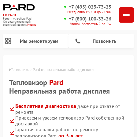
+7 (495) 023-73-25
Ежедневно с 9:00 до 21:00
FIX-PARD
+7 (800) 100-33-26
Ремонт устройств Pard
Специализированный
Звонок бесплатный по РФ
cервисный центр г.
Москва
Мы ремонтируем
Позвонить
оскве
Тепловизор Pard неправильная работа дисплея
Тепловизор
Pard
Ремонт тепловизионных прицелов Pard
Ремонт оптических прицелов Pard
Ремонт прицелов ночного видения Pard
Ремонт цифровых монокуляров Pard
Неправильная работа дисплея
Бесплатная диагностика
даже при отказе от
ремонта
Привезем и увезем тепловизор Pard собственной
доставкой
Гарантия на наши работы по ремонту
до 3-х лет
тепловизоров Pard