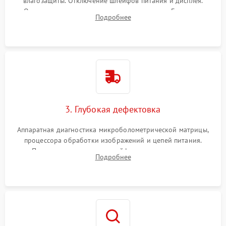
влагозащиты. Отключение шлейфов питания и дисплея.
Очистка внутренних плат от окислов и пыли. Бережная
Подробнее
обработка германиевого объектива специализированными
растворами.
3. Глубокая дефектовка
Аппаратная диагностика микроболометрической матрицы,
процессора обработки изображений и цепей питания.
Проверка целостности шлейфов, модуля памяти и
Подробнее
интерфейсов связи. Выявление сгоревших SMD-компонентов
на плате.