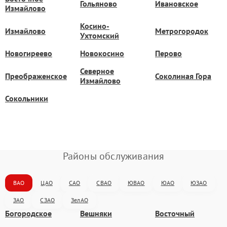
Гольяново
Ивановское
Измайлово
Косино-
Измайлово
Метрогородок
Ухтомский
Новогиреево
Новокосино
Перово
Северное
Преображенское
Соколиная Гора
Измайлово
Сокольники
Районы обслуживания
ВАО
ЦАО
САО
СВАО
ЮВАО
ЮАО
ЮЗАО
ЗАО
СЗАО
ЗелАО
Богородское
Вешняки
Восточный