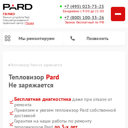
+7 (495) 023-73-25
Ежедневно с 9:00 до 21:00
FIX-PARD
+7 (800) 100-33-26
Ремонт устройств Pard
Специализированный
Звонок бесплатный по РФ
cервисный центр г.
Москва
Мы ремонтируем
Позвонить
оскве
Тепловизор Pard не заряжается
Тепловизор
Pard
Ремонт тепловизионных прицелов Pard
Ремонт оптических прицелов Pard
Ремонт прицелов ночного видения Pard
Ремонт цифровых монокуляров Pard
Не заряжается
Бесплатная диагностика
даже при отказе от
ремонта
Привезем и увезем тепловизор Pard собственной
доставкой
Гарантия на наши работы по ремонту
до 3-х лет
тепловизоров Pard