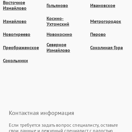
Восточное
Гольяново
Ивановское
Измайлово
Косино-
Измайлово
Метрогородок
Ухтомский
Новогиреево
Новокосино
Перово
Северное
Преображенское
Соколиная Гора
Измайлово
Сокольники
Контактная информация
Если требуется задать вопрос специалисту, оставьте
свои данные и дежурный специалист с радостью