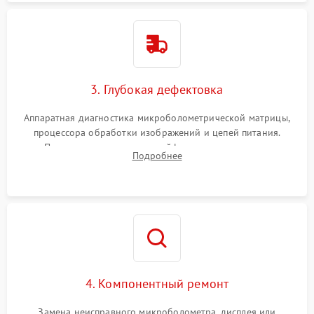
3. Глубокая дефектовка
Аппаратная диагностика микроболометрической матрицы,
процессора обработки изображений и цепей питания.
Проверка целостности шлейфов, модуля памяти и
Подробнее
интерфейсов связи. Выявление сгоревших SMD-компонентов
на плате.
4. Компонентный ремонт
Замена неисправного микроболометра, дисплея или