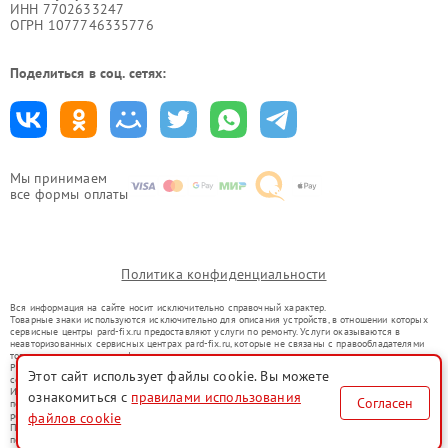
ИНН 7702633247
ОГРН 1077746335776
Поделиться в соц. сетях:
Мы принимаем
все формы оплаты
Политика конфиденциальности
Вся информация на сайте носит исключительно справочный характер.
Товарные знаки используются исключительно для описания устройств, в отношении которых
сервисные центры pard-fix.ru предоставляют услуги по ремонту. Услуги оказываются в
неавторизованных сервисных центрах pard-fix.ru, которые не связаны с правообладателями
товарных знаков или их официальными представителями.
Ремонт осуществляется для устройств, уже введенных в гражданский оборот в соответствии
Этот сайт использует файлы cookie. Вы можете
со статьей 1487 ГК РФ.
Использование товарных знаков не преследует цели индивидуализации услуг или введения
ознакомиться с
правилами использования
Согласен
потребителей в заблуждение, а служит для информирования о предоставляемых услугах по
файлов cookie
ремонту техники указанных брендов.
Представленная на сайте информация не является публичной офертой, определяемой
положениями Статьи 437(2) Гражданского кодекса РФ