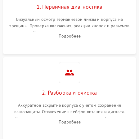
1. Первичная диагностика
Визуальный осмотр германиевой линзы и корпуса на
трещины. Проверка включения, реакции кнопок и разъемов
зарядки. Оценка вывода тепловой сигнатуры на экран,
Подробнее
проверка базовых функций и считывание системных
ошибок.
2. Разборка и очистка
Аккуратное вскрытие корпуса с учетом сохранения
влагозащиты. Отключение шлейфов питания и дисплея.
Очистка внутренних плат от окислов и пыли. Бережная
Подробнее
обработка германиевого объектива специализированными
растворами.