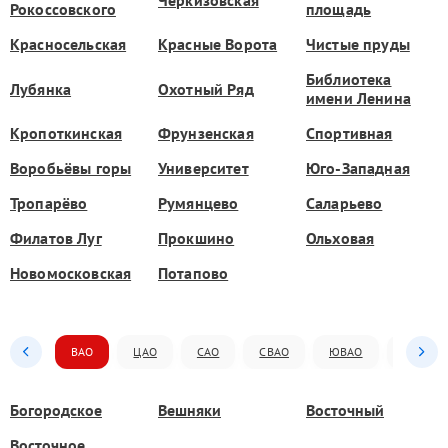
Рокоссовского
площадь
Красносельская
Красные Ворота
Чистые пруды
Библиотека
Лубянка
Охотный Ряд
имени Ленина
Кропоткинская
Фрунзенская
Спортивная
Воробьёвы горы
Университет
Юго-Западная
Тропарёво
Румянцево
Саларьево
Филатов Луг
Прокшино
Ольховая
Новомосковская
Потапово
ВАО
ЦАО
САО
СВАО
ЮВАО
ЮАО
Богородское
Вешняки
Восточный
Восточное