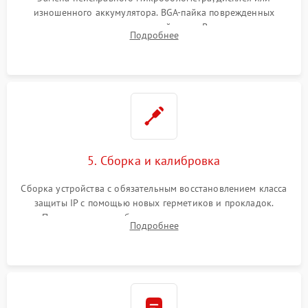
изношенного аккумулятора. BGA-пайка поврежденных
контроллеров на материнской плате. Восстановление
Подробнее
разъемов и кнопок, замена поврежденных элементов
корпуса.
5. Сборка и калибровка
Сборка устройства с обязательным восстановлением класса
защиты IP с помощью новых герметиков и прокладок.
Программная калибровка матрицы по эталонному
Подробнее
абсолютно черному телу для точного измерения температур.