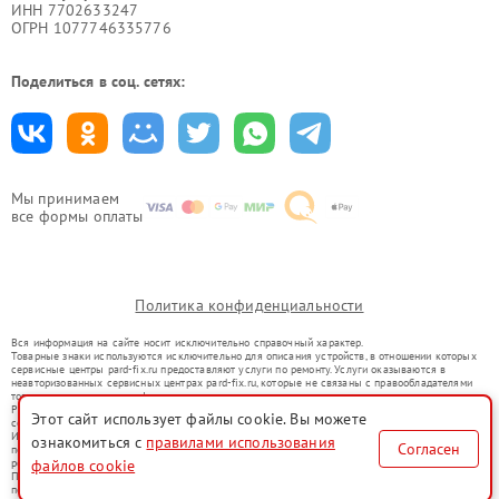
ИНН 7702633247
ОГРН 1077746335776
Поделиться в соц. сетях:
Мы принимаем
все формы оплаты
Политика конфиденциальности
Вся информация на сайте носит исключительно справочный характер.
Товарные знаки используются исключительно для описания устройств, в отношении которых
сервисные центры pard-fix.ru предоставляют услуги по ремонту. Услуги оказываются в
неавторизованных сервисных центрах pard-fix.ru, которые не связаны с правообладателями
товарных знаков или их официальными представителями.
Ремонт осуществляется для устройств, уже введенных в гражданский оборот в соответствии
Этот сайт использует файлы cookie. Вы можете
со статьей 1487 ГК РФ.
Использование товарных знаков не преследует цели индивидуализации услуг или введения
ознакомиться с
правилами использования
Согласен
потребителей в заблуждение, а служит для информирования о предоставляемых услугах по
файлов cookie
ремонту техники указанных брендов.
Представленная на сайте информация не является публичной офертой, определяемой
положениями Статьи 437(2) Гражданского кодекса РФ