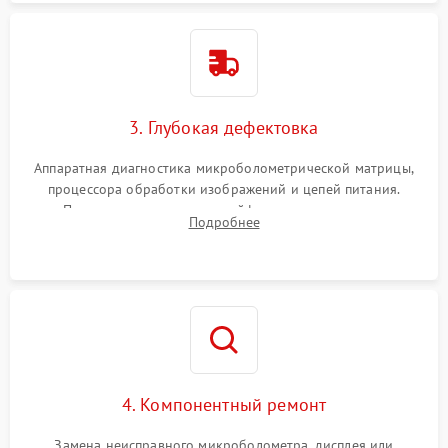
3. Глубокая дефектовка
Аппаратная диагностика микроболометрической матрицы,
процессора обработки изображений и цепей питания.
Проверка целостности шлейфов, модуля памяти и
Подробнее
интерфейсов связи. Выявление сгоревших SMD-компонентов
на плате.
4. Компонентный ремонт
Замена неисправного микроболометра, дисплея или