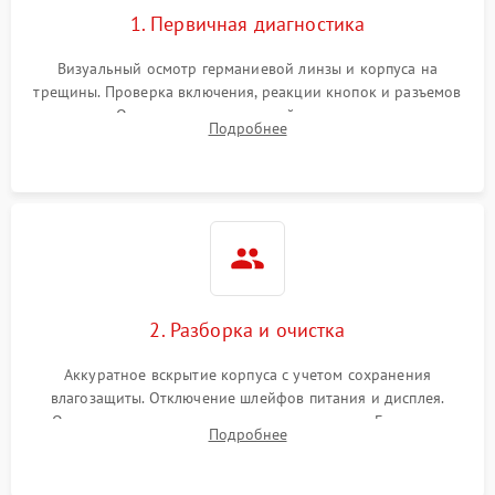
1. Первичная диагностика
Визуальный осмотр германиевой линзы и корпуса на
трещины. Проверка включения, реакции кнопок и разъемов
зарядки. Оценка вывода тепловой сигнатуры на экран,
Подробнее
проверка базовых функций и считывание системных
ошибок.
2. Разборка и очистка
Аккуратное вскрытие корпуса с учетом сохранения
влагозащиты. Отключение шлейфов питания и дисплея.
Очистка внутренних плат от окислов и пыли. Бережная
Подробнее
обработка германиевого объектива специализированными
растворами.