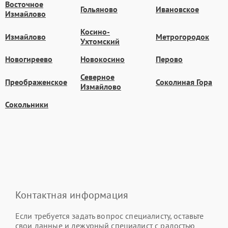
Восточное
Гольяново
Ивановское
Измайлово
Косино-
Измайлово
Метрогородок
Ухтомский
Новогиреево
Новокосино
Перово
Северное
Преображенское
Соколиная Гора
Измайлово
Сокольники
Контактная информация
Если требуется задать вопрос специалисту, оставьте
свои данные и дежурный специалист с радостью