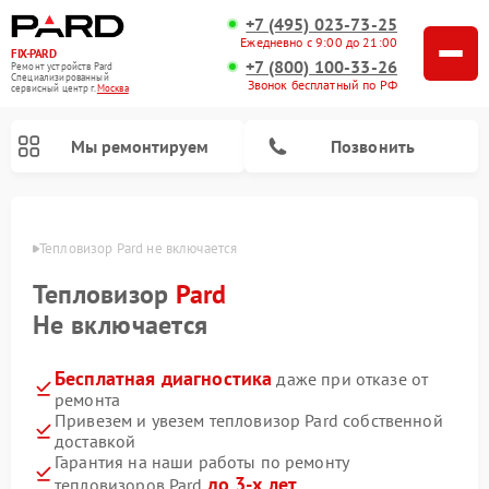
+7 (495) 023-73-25
Ежедневно с 9:00 до 21:00
FIX-PARD
+7 (800) 100-33-26
Ремонт устройств Pard
Специализированный
Звонок бесплатный по РФ
cервисный центр г.
Москва
Мы ремонтируем
Позвонить
оскве
Тепловизор Pard не включается
Тепловизор
Pard
Ремонт тепловизионных прицелов Pard
Ремонт оптических прицелов Pard
Ремонт прицелов ночного видения Pard
Ремонт цифровых монокуляров Pard
Не включается
Бесплатная диагностика
даже при отказе от
ремонта
Привезем и увезем тепловизор Pard собственной
доставкой
Гарантия на наши работы по ремонту
до 3-х лет
тепловизоров Pard