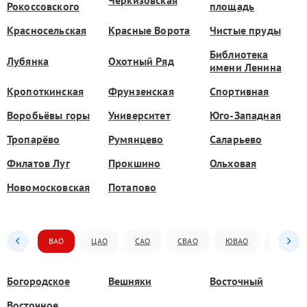
Рокоссовского
площадь
Красносельская
Красные Ворота
Чистые пруды
Библиотека
Лубянка
Охотный Ряд
имени Ленина
Кропоткинская
Фрунзенская
Спортивная
Воробьёвы горы
Университет
Юго-Западная
Тропарёво
Румянцево
Саларьево
Филатов Луг
Прокшино
Ольховая
Новомосковская
Потапово
ВАО
ЦАО
САО
СВАО
ЮВАО
ЮАО
Богородское
Вешняки
Восточный
Восточное