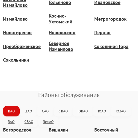
Гольяново
Ивановское
Измайлово
Косино-
Измайлово
Метрогородок
Ухтомский
Новогиреево
Новокосино
Перово
Северное
Преображенское
Соколиная Гора
Измайлово
Сокольники
Районы обслуживания
ВАО
ЦАО
САО
СВАО
ЮВАО
ЮАО
ЮЗАО
ЗАО
СЗАО
ЗелАО
Богородское
Вешняки
Восточный