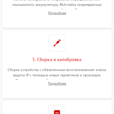
изношенного аккумулятора. BGA-пайка поврежденных
контроллеров на материнской плате. Восстановление
Подробнее
разъемов и кнопок, замена поврежденных элементов
корпуса.
5. Сборка и калибровка
Сборка устройства с обязательным восстановлением класса
защиты IP с помощью новых герметиков и прокладок.
Программная калибровка матрицы по эталонному
Подробнее
абсолютно черному телу для точного измерения температур.