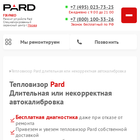
+7 (495) 023-73-25
Ежедневно с 9:00 до 21:00
FIX-PARD
+7 (800) 100-33-26
Ремонт устройств Pard
Специализированный
Звонок бесплатный по РФ
cервисный центр г.
Москва
Мы ремонтируем
Позвонить
оскве
Тепловизор Pard длительная или некорректная автокалибровка
Тепловизор
Pard
Ремонт тепловизионных прицелов Pard
Ремонт оптических прицелов Pard
Ремонт прицелов ночного видения Pard
Ремонт цифровых монокуляров Pard
Длительная или некорректная
автокалибровка
Бесплатная диагностика
даже при отказе от
ремонта
Привезем и увезем тепловизор Pard собственной
доставкой