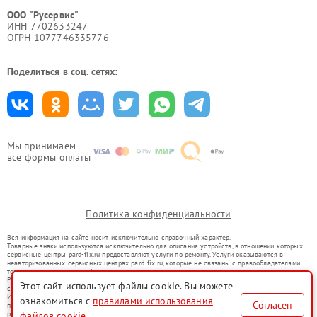
ООО "Русервис"
ИНН 7702633247
ОГРН 1077746335776
Поделиться в соц. сетях:
Мы принимаем
все формы оплаты
Политика конфиденциальности
Вся информация на сайте носит исключительно справочный характер.
Товарные знаки используются исключительно для описания устройств, в отношении которых
сервисные центры pard-fix.ru предоставляют услуги по ремонту. Услуги оказываются в
неавторизованных сервисных центрах pard-fix.ru, которые не связаны с правообладателями
товарных знаков или их официальными представителями.
Ремонт осуществляется для устройств, уже введенных в гражданский оборот в соответствии
Этот сайт использует файлы cookie. Вы можете
со статьей 1487 ГК РФ.
Использование товарных знаков не преследует цели индивидуализации услуг или введения
ознакомиться с
правилами использования
Согласен
потребителей в заблуждение, а служит для информирования о предоставляемых услугах по
файлов cookie
ремонту техники указанных брендов.