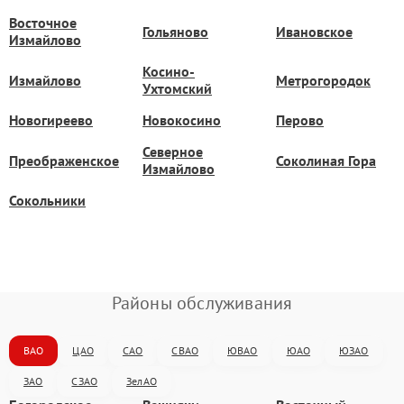
Восточное
Гольяново
Ивановское
Измайлово
Косино-
Измайлово
Метрогородок
Ухтомский
Новогиреево
Новокосино
Перово
Северное
Преображенское
Соколиная Гора
Измайлово
Сокольники
Районы обслуживания
ВАО
ЦАО
САО
СВАО
ЮВАО
ЮАО
ЮЗАО
ЗАО
СЗАО
ЗелАО