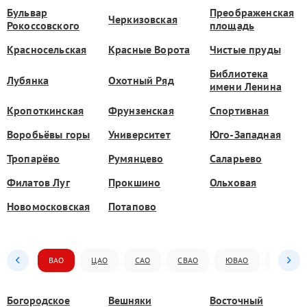
Бульвар
Преображенская
Черкизовская
Рокоссовского
площадь
Красносельская
Красные Ворота
Чистые пруды
Библиотека
Лубянка
Охотный Ряд
имени Ленина
Кропоткинская
Фрунзенская
Спортивная
Воробьёвы горы
Университет
Юго-Западная
Тропарёво
Румянцево
Саларьево
Филатов Луг
Прокшино
Ольховая
Новомосковская
Потапово
ВАО
ЦАО
САО
СВАО
ЮВАО
ЮАО
Богородское
Вешняки
Восточный