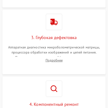
растворами.
3. Глубокая дефектовка
Аппаратная диагностика микроболометрической матрицы,
процессора обработки изображений и цепей питания.
Проверка целостности шлейфов, модуля памяти и
Подробнее
интерфейсов связи. Выявление сгоревших SMD-компонентов
на плате.
4. Компонентный ремонт