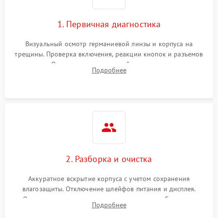
1. Первичная диагностика
Визуальный осмотр германиевой линзы и корпуса на
трещины. Проверка включения, реакции кнопок и разъемов
зарядки. Оценка вывода тепловой сигнатуры на экран,
Подробнее
проверка базовых функций и считывание системных
ошибок.
2. Разборка и очистка
Аккуратное вскрытие корпуса с учетом сохранения
влагозащиты. Отключение шлейфов питания и дисплея.
Очистка внутренних плат от окислов и пыли. Бережная
Подробнее
обработка германиевого объектива специализированными