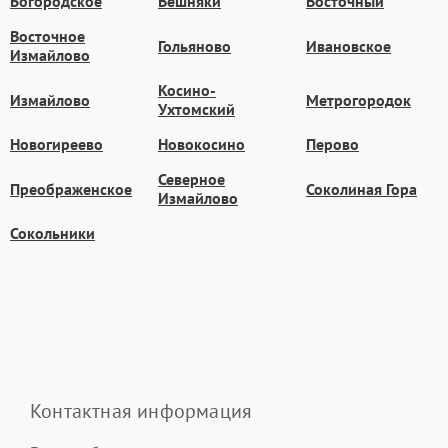
Богородское
Вешняки
Восточный
Восточное
Гольяново
Ивановское
Измайлово
Косино-
Измайлово
Метрогородок
Ухтомский
Новогиреево
Новокосино
Перово
Северное
Преображенское
Соколиная Гора
Измайлово
Сокольники
Контактная информация