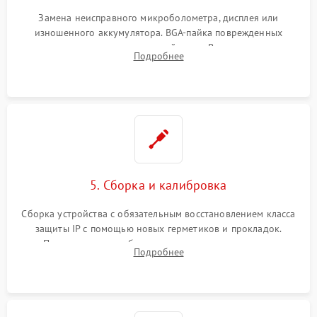
Замена неисправного микроболометра, дисплея или
изношенного аккумулятора. BGA-пайка поврежденных
контроллеров на материнской плате. Восстановление
Подробнее
разъемов и кнопок, замена поврежденных элементов
корпуса.
5. Сборка и калибровка
Сборка устройства с обязательным восстановлением класса
защиты IP с помощью новых герметиков и прокладок.
Программная калибровка матрицы по эталонному
Подробнее
абсолютно черному телу для точного измерения температур.