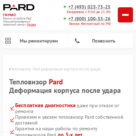
+7 (495) 023-73-25
Ежедневно с 9:00 до 21:00
FIX-PARD
+7 (800) 100-33-26
Ремонт устройств Pard
Специализированный
Звонок бесплатный по РФ
cервисный центр г.
Москва
Мы ремонтируем
Позвонить
оскве
Тепловизор Pard деформация корпуса после удара
Тепловизор
Pard
Ремонт тепловизионных прицелов Pard
Ремонт оптических прицелов Pard
Ремонт прицелов ночного видения Pard
Ремонт цифровых монокуляров Pard
Деформация корпуса после удара
Бесплатная диагностика
даже при отказе от
ремонта
Привезем и увезем тепловизор Pard собственной
доставкой
Гарантия на наши работы по ремонту
до 3-х лет
тепловизоров Pard