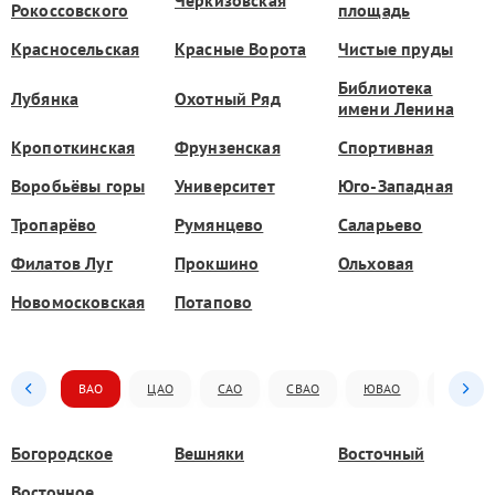
Рокоссовского
площадь
Красносельская
Красные Ворота
Чистые пруды
Библиотека
Лубянка
Охотный Ряд
имени Ленина
Кропоткинская
Фрунзенская
Спортивная
Воробьёвы горы
Университет
Юго-Западная
Тропарёво
Румянцево
Саларьево
Филатов Луг
Прокшино
Ольховая
Новомосковская
Потапово
ВАО
ЦАО
САО
СВАО
ЮВАО
ЮАО
Богородское
Вешняки
Восточный
Восточное