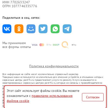
ИНН 7702633247
ОГРН 1077746335776
Поделиться в соц. сетях:
Мы принимаем
все формы оплаты
Политика конфиденциальности
Вся информация на сайте носит исключительно справочный характер.
Товарные знаки используются исключительно для описания устройств, в отношении которых
сервисные центры pard-fix.ru предоставляют услуги по ремонту. Услуги оказываются в
неавторизованных сервисных центрах pard-fix.ru, которые не связаны с правообладателями
товарных знаков или их официальными представителями.
Ремонт осуществляется для устройств, уже введенных в гражданский оборот в соответствии
Этот сайт использует файлы cookie. Вы можете
со статьей 1487 ГК РФ.
Использование товарных знаков не преследует цели индивидуализации услуг или введения
ознакомиться с
правилами использования
Согласен
потребителей в заблуждение, а служит для информирования о предоставляемых услугах по
файлов cookie
ремонту техники указанных брендов.
Представленная на сайте информация не является публичной офертой, определяемой
положениями Статьи 437(2) Гражданского кодекса РФ