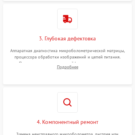
3. Глубокая дефектовка
Аппаратная диагностика микроболометрической матрицы,
процессора обработки изображений и цепей питания.
Проверка целостности шлейфов, модуля памяти и
Подробнее
интерфейсов связи. Выявление сгоревших SMD-компонентов
на плате.
4. Компонентный ремонт
Замена неисправного микроболометра, дисплея или