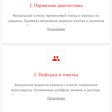
1. Первичная диагностика
Визуальный осмотр германиевой линзы и корпуса на
трещины. Проверка включения, реакции кнопок и разъемов
зарядки. Оценка вывода тепловой сигнатуры на экран,
Подробнее
проверка базовых функций и считывание системных
ошибок.
2. Разборка и очистка
Аккуратное вскрытие корпуса с учетом сохранения
влагозащиты. Отключение шлейфов питания и дисплея.
Очистка внутренних плат от окислов и пыли. Бережная
Подробнее
обработка германиевого объектива специализированными
растворами.