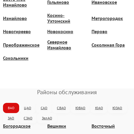
Гольяново
Ивановское
Измайлово
Косино-
Измайлово
Метрогородок
Ухтомский
Новогиреево
Новокосино
Перово
Северное
Преображенское
Соколиная Гора
Измайлово
Сокольники
Районы обслуживания
ВАО
ЦАО
САО
СВАО
ЮВАО
ЮАО
ЮЗАО
ЗАО
СЗАО
ЗелАО
Богородское
Вешняки
Восточный