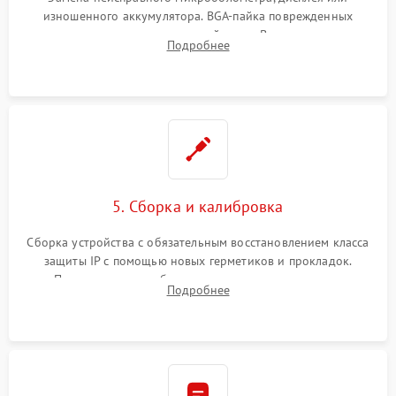
изношенного аккумулятора. BGA-пайка поврежденных
контроллеров на материнской плате. Восстановление
Подробнее
разъемов и кнопок, замена поврежденных элементов
корпуса.
5. Сборка и калибровка
Сборка устройства с обязательным восстановлением класса
защиты IP с помощью новых герметиков и прокладок.
Программная калибровка матрицы по эталонному
Подробнее
абсолютно черному телу для точного измерения температур.