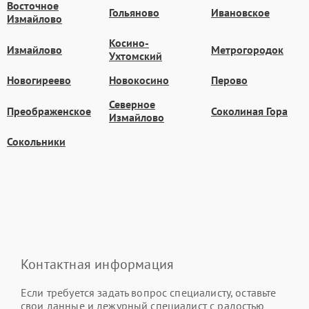
Восточное
Гольяново
Ивановское
Измайлово
Косино-
Измайлово
Метрогородок
Ухтомский
Новогиреево
Новокосино
Перово
Северное
Преображенское
Соколиная Гора
Измайлово
Сокольники
Контактная информация
Если требуется задать вопрос специалисту, оставьте
свои данные и дежурный специалист с радостью