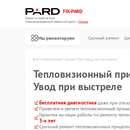
FIX-PARD
Ремонт устройств Pard
Специализированный cервисный центр г.
Москва
Мы ремонтируем
Срочный ремонт
Це
елов Pard в Москве
Тепловизионный прицел Pard увод при выстреле
Тепловизионный пр
Увод при выстреле
Ремонт оптических прицелов Pard
Ремонт прицелов ночного видения Pard
Ремонт цифровых монокуляров Pard
Бесплатная диагностика
даже при отказ
Привезем и увезем тепловизионный прицел
Гарантия на наши работы по ремонту тепл
3-х лет
Срочный ремонт тепловизионных прицелов 