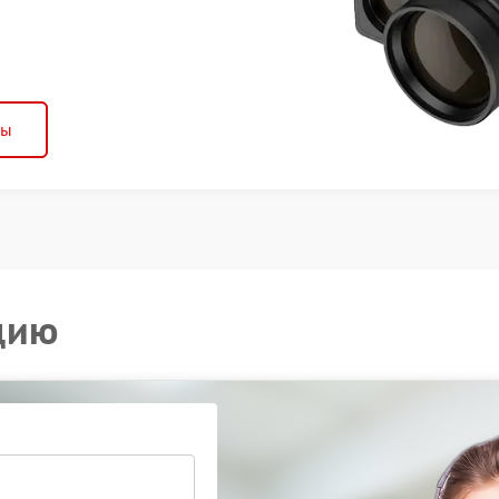
ны
цию