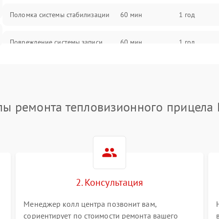
Поломка системы стабилизации
60 мин
1 год
Повреждение системы записи
60 мин
1 год
Неисправность системы Wi-Fi
60 мин
1 год
Поломка системы GPS
60 мин
1 год
пы ремонта тепловизионного прицела 
Повреждение системы защиты от
60 мин
1 год
перегрузок
Неисправность системы
60 мин
1 год
автоматического отключения
2. Консультация
Поломка системы защиты от
60 мин
1 год
короткого замыкания
Менеджер колл центра позвонит вам,
сориентирует по стоимости ремонта вашего