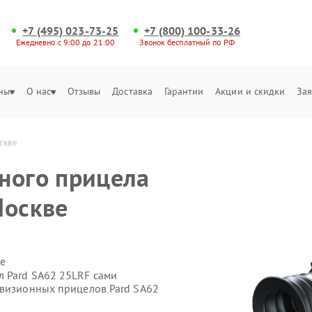
+7 (495) 023-73-25
+7 (800) 100-33-26
Ежедневно с 9:00 до 21:00
Звонок бесплатный по РФ
ны
О нас
Отзывы
Доставка
Гарантии
Акции и скидки
Зая
скве
ного прицела
Москве
е
 Pard SA62 25LRF сами
овизионных прицелов Pard SA62