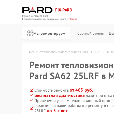
FIX-PARD
Ремонт устройств Pard
Специализированный cервисный центр г.
Москва
Мы ремонтируем
Срочный ремонт
Це
елов Pard в Москве
Ремонт тепловизионного прицела Pard SA62 25LRF в Мо
Ремонт тепловизион
Pard SA62 25LRF в 
Ремонт оптических прицелов Pard
Ремонт прицелов ночного видения Pard
Ремонт цифровых монокуляров Pard
от 465 руб.
Стоимость ремонта
Бесплатная диагностика
даже при отказ
Привезем и увезем тепловизионный прицел
Гарантия на наши работы по ремонту тепл
до 3-х лет
25LRF