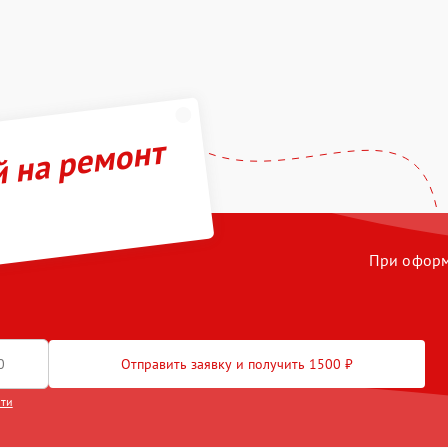
й на ремонт
При оформл
Отправить заявку и получить 1500 ₽
сти