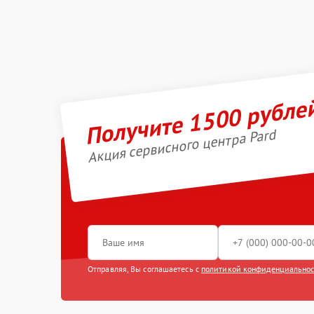
Получите 1500 рубле
Акция сервисного центра Pard
Отправляя, Вы соглашаетесь с
политикой конфиденциально