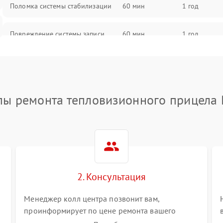
Поломка системы стабилизации
60 мин
1 год
Повреждение системы записи
60 мин
1 год
Неисправность системы Wi-Fi
60 мин
1 год
Поломка системы GPS
60 мин
1 год
пы ремонта тепловизионного прицела 
Повреждение системы защиты от
60 мин
1 год
перегрузок
Неисправность системы
60 мин
1 год
автоматического отключения
2. Консультация
Поломка системы защиты от
60 мин
1 год
короткого замыкания
Менеджер колл центра позвонит вам,
проинформирует по цене ремонта вашего
тепловизионного прицела а также ответит на