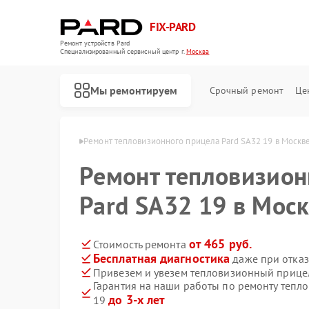
FIX-PARD
Ремонт устройств Pard
Специализированный cервисный центр г.
Москва
Мы ремонтируем
Срочный ремонт
Це
елов Pard в Москве
Ремонт тепловизионного прицела Pard SA32 19 в Москв
Ремонт тепловизион
Pard SA32 19 в Мос
Ремонт оптических прицелов Pard
Ремонт прицелов ночного видения Pard
Ремонт цифровых монокуляров Pard
от 465 руб.
Стоимость ремонта
Бесплатная диагностика
даже при отказ
Привезем и увезем тепловизионный прицел
Гарантия на наши работы по ремонту тепл
до 3-х лет
19