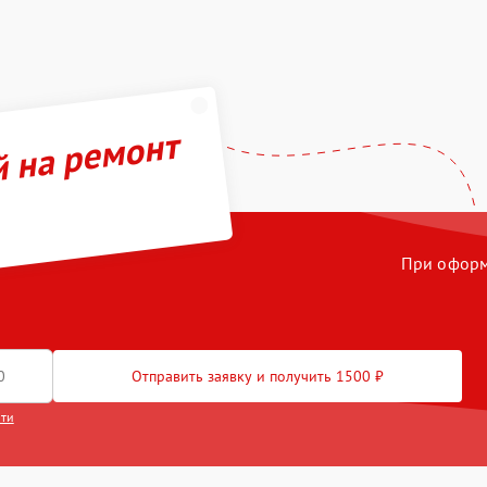
й на ремонт
При оформл
Отправить заявку и получить 1500 ₽
сти