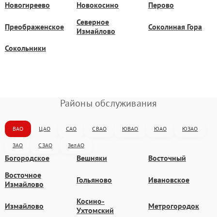
Новогиреево
Новокосино
Перово
Северное
Преображенское
Соколиная Гора
Измайлово
Сокольники
Районы обслуживания
ВАО
ЦАО
САО
СВАО
ЮВАО
ЮАО
ЮЗАО
ЗАО
СЗАО
ЗелАО
Богородское
Вешняки
Восточный
Восточное
Гольяново
Ивановское
Измайлово
Косино-
Измайлово
Метрогородок
Ухтомский