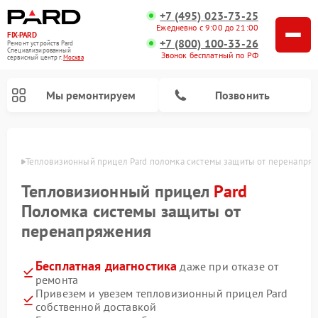
+7 (495) 023-73-25
Ежедневно с 9:00 до 21:00
FIX-PARD
+7 (800) 100-33-26
Ремонт устройств Pard
Специализированный
Звонок бесплатный по РФ
cервисный центр г.
Москва
Мы ремонтируем
Позвонить
оскве
Тепловизионный прицел Pard поломка системы защиты от перенапря
Тепловизионный прицел
Pard
Ремонт прицелов ночного видения Pard
Ремонт оптических прицелов Pard
Ремонт цифровых монокуляров Pard
Поломка системы защиты от
перенапряжения
Бесплатная диагностика
даже при отказе от
ремонта
Привезем и увезем тепловизионный прицел Pard
собственной доставкой