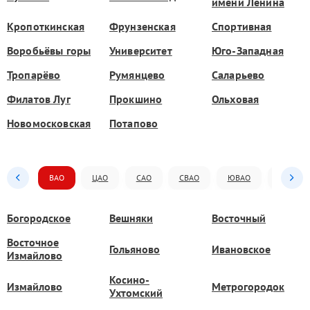
имени Ленина
Кропоткинская
Фрунзенская
Спортивная
Воробьёвы горы
Университет
Юго-Западная
Тропарёво
Румянцево
Саларьево
Филатов Луг
Прокшино
Ольховая
Новомосковская
Потапово
ВАО
ЦАО
САО
СВАО
ЮВАО
ЮАО
Богородское
Вешняки
Восточный
Восточное
Гольяново
Ивановское
Измайлово
Косино-
Измайлово
Метрогородок
Ухтомский