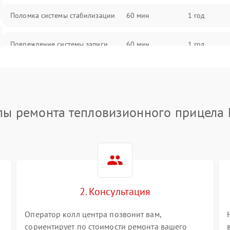
Поломка системы стабилизации
60 мин
1 год
Повреждение системы записи
60 мин
1 год
Неисправность системы Wi-Fi
60 мин
1 год
Поломка системы GPS
60 мин
1 год
пы ремонта тепловизионного прицела 
Повреждение системы защиты от
60 мин
1 год
перегрузок
Неисправность системы
60 мин
1 год
автоматического отключения
2. Консультация
Поломка системы защиты от
60 мин
1 год
короткого замыкания
Оператор колл центра позвонит вам,
сориентирует по стоимости ремонта вашего