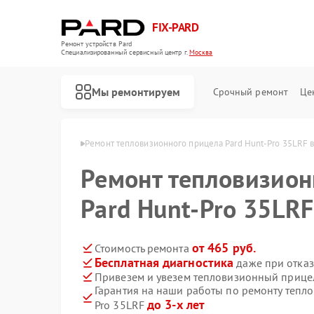
FIX-PARD
Ремонт устройств Pard
Специализированный cервисный центр г.
Москва
Мы ремонтируем
Срочный ремонт
Це
елов Pard в Москве
Ремонт тепловизионного прицела Pard Hunt-Pro 35LRF 
Ремонт тепловизион
Pard Hunt-Pro 35LRF
Ремонт оптических прицелов Pard
Ремонт прицелов ночного видения Pard
Ремонт цифровых монокуляров Pard
от 465 руб.
Стоимость ремонта
Бесплатная диагностика
даже при отказ
Привезем и увезем тепловизионный прицел
Гарантия на наши работы по ремонту тепл
до 3-х лет
Pro 35LRF