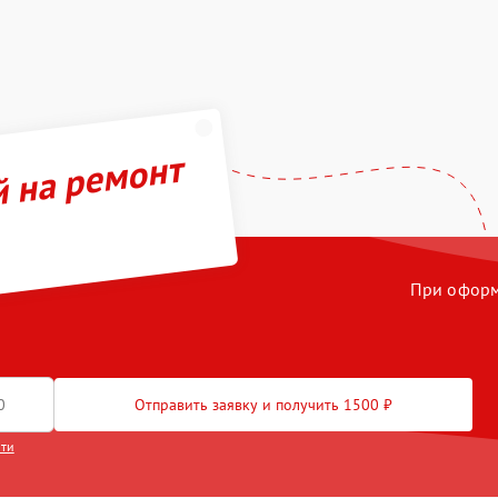
й на ремонт
При оформл
Отправить заявку и получить 1500 ₽
сти