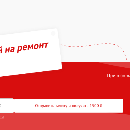
й на ремонт
При оформл
Отправить заявку и получить 1500 ₽
сти