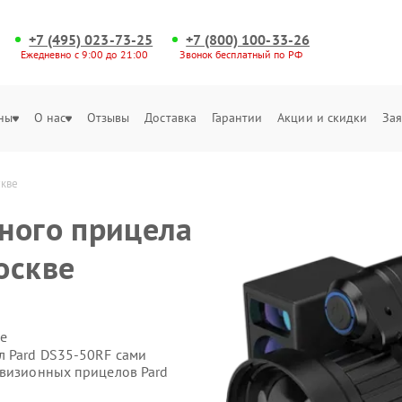
+7 (495) 023-73-25
+7 (800) 100-33-26
Ежедневно с 9:00 до 21:00
Звонок бесплатный по РФ
ны
О нас
Отзывы
Доставка
Гарантии
Акции и скидки
Зая
скве
ного прицела
оскве
е
л Pard DS35-50RF сами
овизионных прицелов Pard