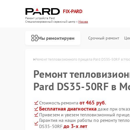
FIX-PARD
Ремонт устройств Pard
Специализированный cервисный центр г.
Москва
Мы ремонтируем
Срочный ремонт
Це
елов Pard в Москве
Ремонт тепловизионного прицела Pard DS35-50RF в Мо
Ремонт тепловизион
Pard DS35-50RF в М
Ремонт оптических прицелов Pard
Ремонт прицелов ночного видения Pard
Ремонт цифровых монокуляров Pard
от 465 руб.
Стоимость ремонта
Бесплатная диагностика
даже при отказ
Привезем и увезем тепловизионный прице
Гарантия на наши работы по ремонту тепл
до 3-х лет
DS35-50RF