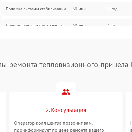
Поломка системы стабилизации
60 мин
1 год
Повреждение системы записи
60 мин
1 год
Неисправность системы Wi-Fi
60 мин
1 год
Поломка системы GPS
60 мин
1 год
пы ремонта тепловизионного прицела 
Повреждение системы защиты от
60 мин
1 год
перегрузок
Неисправность системы
60 мин
1 год
автоматического отключения
2. Консультация
Поломка системы защиты от
60 мин
1 год
короткого замыкания
Оператор колл центра позвонит вам,
проинформирует по цене ремонта вашего