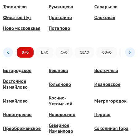
Тропарёво
Румянцево
Саларьево
Филатов Луг
Прокшино
Ольховая
Новомосковская
Потапово
ВАО
ЦАО
САО
СВАО
ЮВАО
ЮАО
Богородское
Вешняки
Восточный
Восточное
Гольяново
Ивановское
Измайлово
Косино-
Измайлово
Метрогородок
Ухтомский
Новогиреево
Новокосино
Перово
Северное
Преображенское
Соколиная Гора
Измайлово