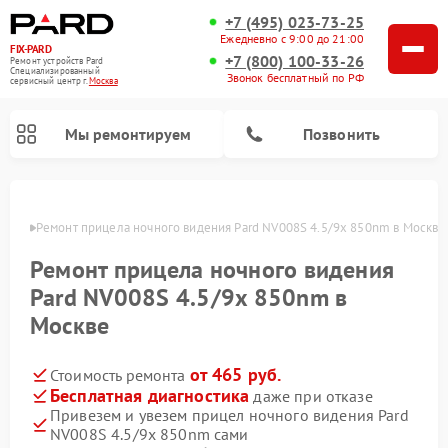
+7 (495) 023-73-25
Ежедневно с 9:00 до 21:00
FIX-PARD
+7 (800) 100-33-26
Ремонт устройств Pard
Специализированный
Звонок бесплатный по РФ
cервисный центр г.
Москва
Мы ремонтируем
Позвонить
оскве
Ремонт прицела ночного видения Pard NV008S 4.5/9x 850nm в Москве
Ремонт прицела ночного видения
Ремонт тепловизионных прицелов Pard
Ремонт оптических прицелов Pard
Ремонт цифровых монокуляров Pard
Pard NV008S 4.5/9x 850nm в
Москве
от 465 руб.
Стоимость ремонта
Бесплатная диагностика
даже при отказе
Привезем и увезем прицел ночного видения Pard
NV008S 4.5/9x 850nm сами