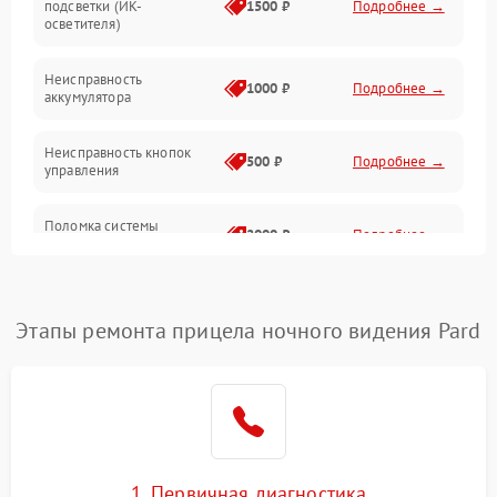
подсветки (ИК-
1500 ₽
Подробнее →
Оптика
осветителя)
Неисправность
1000 ₽
Подробнее →
аккумулятора
Неисправность кнопок
500 ₽
Подробнее →
управления
Поломка системы
2000 ₽
Подробнее →
стабилизации
Повреждение системы
1000 ₽
Подробнее →
защиты от перегрузок
Этапы ремонта прицела ночного видения Pard
Неисправность системы
автоматического
1000 ₽
Подробнее →
отключения
Поломка системы защиты
1000 ₽
Подробнее →
от короткого замыкания
1. Первичная диагностика