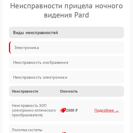
Неисправности прицела ночного
видения Pard
Виды неисправностей
Электроника
Неисправность изображения
Неисправность электроники
Неисправности
Стоимость
Механические повреждения
Неисправность ЭОП
Неисправность управления
(электронно-оптического
2500 ₽
Подробнее →
преобразователя)
Прочие неисправности
Поломка системы