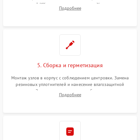
неисправной ИК-подсветки или матрицы. Ультразвуковая
Подробнее
очистка плат и удаление загрязнений с линз объектива и
окуляра спецрастворами.
5. Сборка и герметизация
Монтаж узлов в корпус с соблюдением центровки. Замена
резиновых уплотнителей и нанесение влагозащитной
смазки. Заполнение внутреннего объема прицела
Подробнее
осушенным азотом для предотвращения запотевания оптики
при перепадах температур.