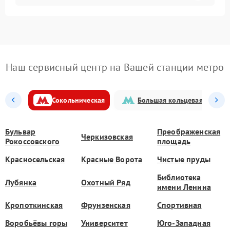
Наш сервисный центр на Вашей станции метро
Сокольническая
Большая кольцевая
Бульвар
Преображенская
Черкизовская
Рокоссовского
площадь
Красносельская
Красные Ворота
Чистые пруды
Библиотека
Лубянка
Охотный Ряд
имени Ленина
Кропоткинская
Фрунзенская
Спортивная
Воробьёвы горы
Университет
Юго-Западная