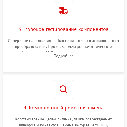
3. Глубокое тестирование компонентов
Измерение напряжения на блоке питания и высоковольтном
преобразователе. Проверка электронно-оптического
преобразователя (ЭОП) на стенде на предмет эмиссии,
Подробнее
шумов и засветок. Диагностика микросхем цифровых
моделей под микроскопом.
4. Компонентный ремонт и замена
Восстановление цепей питания, пайка поврежденных
шлейфов и контактов. Замена выгоревшего ЭОП,