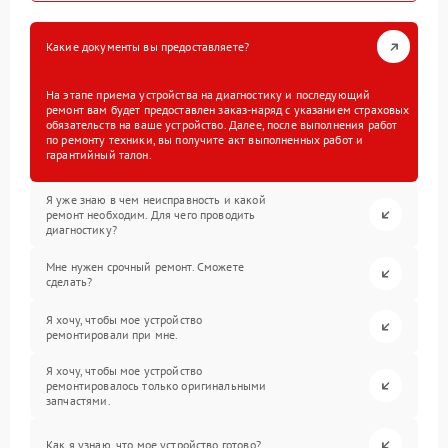
Какие документы вы предоставляете?
На этапе приема устройства на диагностику и последующий
ремонт вам будет предоставлен заказ-наряд с указанием страховых
обязательств на ваше устройство. Далее, после выполнения работ
по ремонту техники, вы получите акт выполненных работ и
гарантийный талон.
Я уже знаю в чем неисправность и какой
ремонт необходим. Для чего проводить
диагностику?
Мне нужен срочный ремонт. Сможете
сделать?
Я хочу, чтобы мое устройство
ремонтировали при мне.
Я хочу, чтобы мое устройство
ремонтировалось только оригинальными
запчастями.
Как я узнаю, что мое устройство готово?