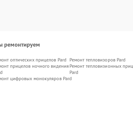
ы ремонтируем
монт оптических прицелов Pard
Ремонт тепловизоров Pard
монт прицелов ночного видения
Ремонт тепловизионных при
rd
Pard
монт цифровых монокуляров Pard