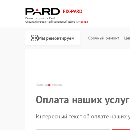
FIX-PARD
Ремонт устройств Pard
Специализированный cервисный центр г.
Москва
Мы ремонтируем
Срочный ремонт
Це
Главная
Оплата
Оплата наших услуг
Ремонт оптических прицелов Pard
Ремонт прицелов ночного видения Pard
Ремонт тепловизионных прицелов Pard
Ремонт цифровых монокуляров Pard
Интересный текст об оплате наших у