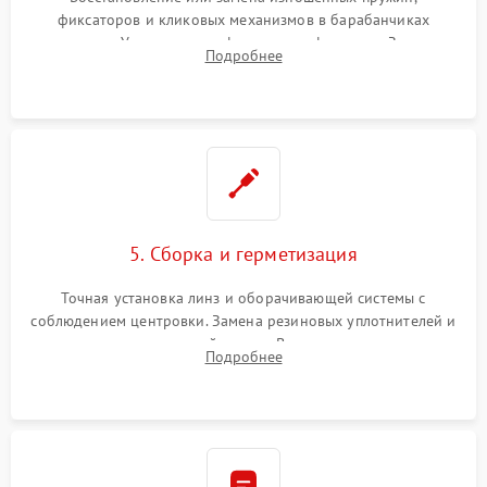
фиксаторов и кликовых механизмов в барабанчиках
поправок. Устранение люфтов в трансфокаторе. Замена
Подробнее
поврежденных линз, разбитой сетки или восстановление
контактов в цепи подсветки прицельной марки.
5. Сборка и герметизация
Точная установка линз и оборачивающей системы с
соблюдением центровки. Замена резиновых уплотнителей и
нанесение влагозащитной смазки. Вакуумирование корпуса
Подробнее
и заполнение его осушенным азотом или аргоном для
защиты линз от внутреннего запотевания.