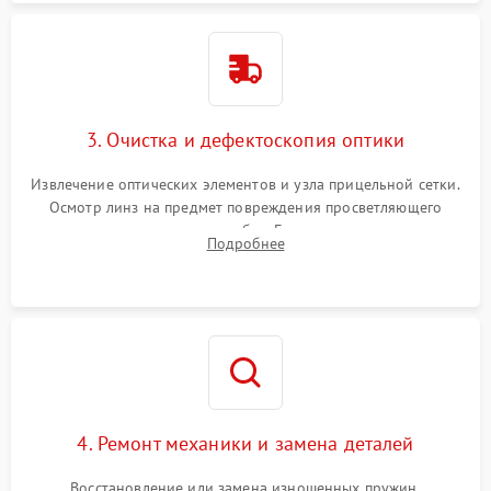
3. Очистка и дефектоскопия оптики
Извлечение оптических элементов и узла прицельной сетки.
Осмотр линз на предмет повреждения просветляющего
покрытия или появления грибка. Бережная очистка стекол
Подробнее
спецрастворами. Проверка целостности гравированной
сетки и модуля ее подсветки.
4. Ремонт механики и замена деталей
Восстановление или замена изношенных пружин,