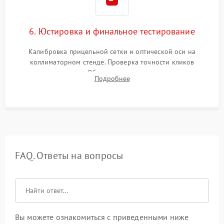
6. Юстировка и финальное тестирование
Калибровка прицельной сетки и оптической оси на
коллиматорном стенде. Проверка точности кликов
механизма поправок. Обязательное испытание прицела на
Подробнее
ударном стенде для проверки устойчивости к отдаче и
гарантии сохранения точки пристрелки.
FAQ. Ответы на вопросы
Вы можете ознакомиться с приведенными ниже