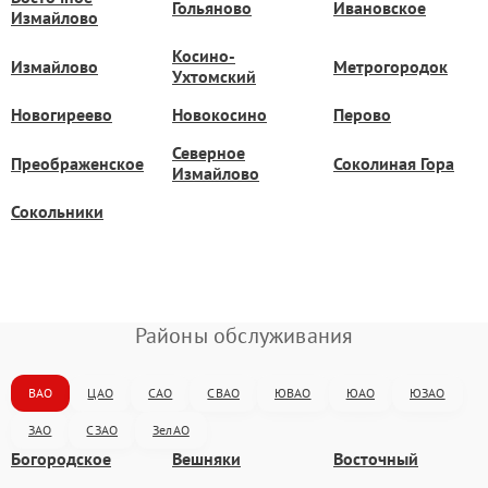
Гольяново
Ивановское
Измайлово
Косино-
Измайлово
Метрогородок
Ухтомский
Новогиреево
Новокосино
Перово
Северное
Преображенское
Соколиная Гора
Измайлово
Сокольники
Районы обслуживания
ВАО
ЦАО
САО
СВАО
ЮВАО
ЮАО
ЮЗАО
ЗАО
СЗАО
ЗелАО
Богородское
Вешняки
Восточный