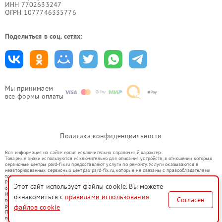
ИНН 7702633247
ОГРН 1077746335776
Поделиться в соц. сетях:
Мы принимаем
все формы оплаты
Политика конфиденциальности
Вся информация на сайте носит исключительно справочный характер.
Товарные знаки используются исключительно для описания устройств, в отношении которых
сервисные центры pard-fix.ru предоставляют услуги по ремонту. Услуги оказываются в
неавторизованных сервисных центрах pard-fix.ru, которые не связаны с правообладателями
товарных знаков или их официальными представителями.
Ремонт осуществляется для устройств, уже введенных в гражданский оборот в соответствии
Этот сайт использует файлы cookie. Вы можете
со статьей 1487 ГК РФ.
Использование товарных знаков не преследует цели индивидуализации услуг или введения
ознакомиться с
правилами использования
Согласен
потребителей в заблуждение, а служит для информирования о предоставляемых услугах по
файлов cookie
ремонту техники указанных брендов.
Представленная на сайте информация не является публичной офертой, определяемой
положениями Статьи 437(2) Гражданского кодекса РФ