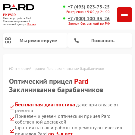
+7 (495) 023-73-25
Ежедневно с 9:00 до 21:00
FIX-PARD
+7 (800) 100-33-26
Ремонт устройств Pard
Специализированный
Звонок бесплатный по РФ
cервисный центр г.
Москва
Мы ремонтируем
Позвонить
оскве
Оптический прицел Pard заклинивание барабанчиков
Оптический прицел
Pard
Ремонт тепловизионных прицелов Pard
Ремонт прицелов ночного видения Pard
Ремонт цифровых монокуляров Pard
Заклинивание барабанчиков
Бесплатная диагностика
даже при отказе от
ремонта
Привезем и увезем оптический прицел Pard
собственной доставкой
Гарантия на наши работы по ремонту оптических
до 3-х лет
прицелов Pard