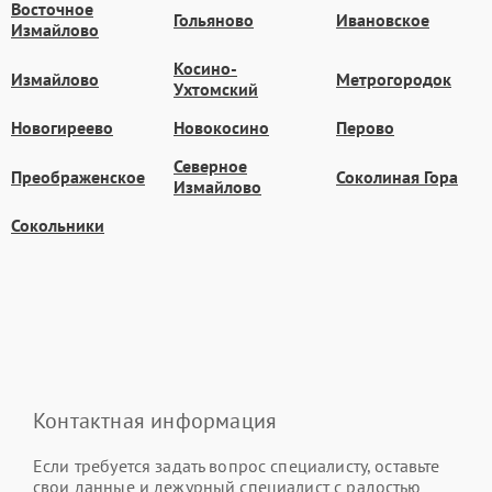
Восточное
Гольяново
Ивановское
Измайлово
Косино-
Измайлово
Метрогородок
Ухтомский
Новогиреево
Новокосино
Перово
Северное
Преображенское
Соколиная Гора
Измайлово
Сокольники
Контактная информация
Если требуется задать вопрос специалисту, оставьте
свои данные и дежурный специалист с радостью