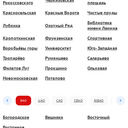
Рокоссовского
площадь
Красносельская
Красные Ворота
Чистые пруды
Библиотека
Лубянка
Охотный Ряд
имени Ленина
Кропоткинская
Фрунзенская
Спортивная
Воробьёвы горы
Университет
Юго-Западная
Тропарёво
Румянцево
Саларьево
Филатов Луг
Прокшино
Ольховая
Новомосковская
Потапово
ВАО
ЦАО
САО
СВАО
ЮВАО
ЮАО
Богородское
Вешняки
Восточный
Восточное