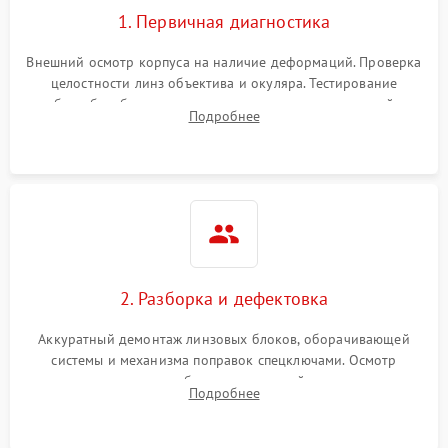
1. Первичная диагностика
Внешний осмотр корпуса на наличие деформаций. Проверка
целостности линз объектива и окуляра. Тестирование
работы барабанчиков ввода поправок, кольца отстройки
Подробнее
параллакса и зума. Выявление сколов, внутренних
загрязнений и нарушений герметичности.
2. Разборка и дефектовка
Аккуратный демонтаж линзовых блоков, оборачивающей
системы и механизма поправок спецключами. Осмотр
внутренних резьбовых соединений, пружин и
Подробнее
уплотнительных колец. Поиск причин люфта, смещения
точки попадания или заклинивания подвижных частей.