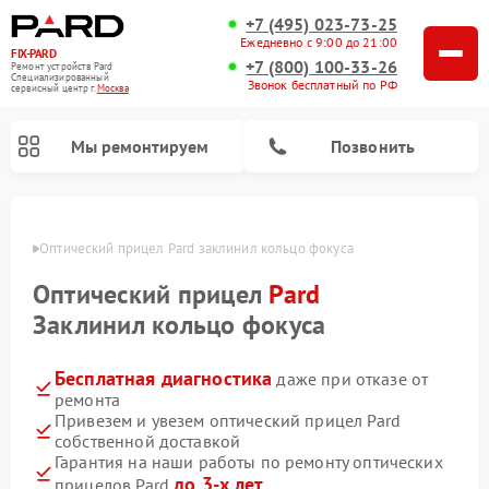
+7 (495) 023-73-25
Ежедневно с 9:00 до 21:00
FIX-PARD
+7 (800) 100-33-26
Ремонт устройств Pard
Специализированный
Звонок бесплатный по РФ
cервисный центр г.
Москва
Мы ремонтируем
Позвонить
оскве
Оптический прицел Pard заклинил кольцо фокуса
Оптический прицел
Pard
Ремонт тепловизионных прицелов Pard
Ремонт прицелов ночного видения Pard
Ремонт цифровых монокуляров Pard
Заклинил кольцо фокуса
Бесплатная диагностика
даже при отказе от
ремонта
Привезем и увезем оптический прицел Pard
собственной доставкой
Гарантия на наши работы по ремонту оптических
до 3-х лет
прицелов Pard