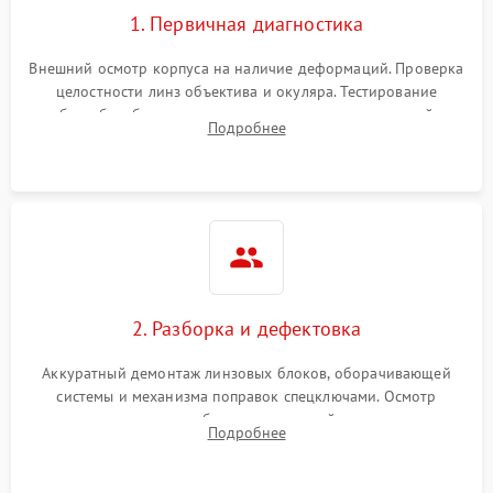
1. Первичная диагностика
Внешний осмотр корпуса на наличие деформаций. Проверка
целостности линз объектива и окуляра. Тестирование
работы барабанчиков ввода поправок, кольца отстройки
Подробнее
параллакса и зума. Выявление сколов, внутренних
загрязнений и нарушений герметичности.
2. Разборка и дефектовка
Аккуратный демонтаж линзовых блоков, оборачивающей
системы и механизма поправок спецключами. Осмотр
внутренних резьбовых соединений, пружин и
Подробнее
уплотнительных колец. Поиск причин люфта, смещения
точки попадания или заклинивания подвижных частей.