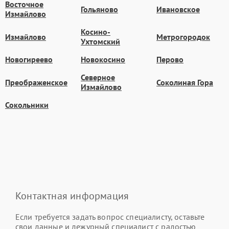
Восточное
Гольяново
Ивановское
Измайлово
Косино-
Измайлово
Метрогородок
Ухтомский
Новогиреево
Новокосино
Перово
Северное
Преображенское
Соколиная Гора
Измайлово
Сокольники
Контактная информация
Если требуется задать вопрос специалисту, оставьте
свои данные и дежурный специалист с радостью