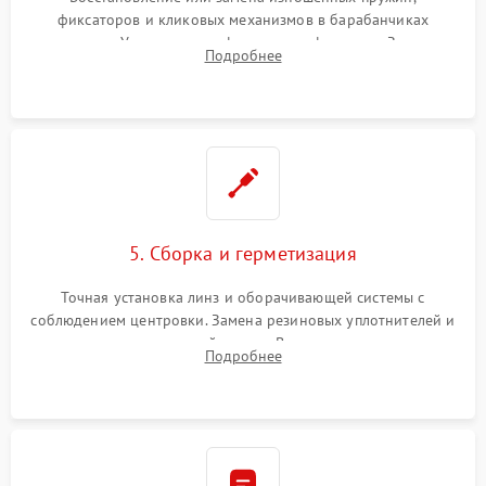
фиксаторов и кликовых механизмов в барабанчиках
поправок. Устранение люфтов в трансфокаторе. Замена
Подробнее
поврежденных линз, разбитой сетки или восстановление
контактов в цепи подсветки прицельной марки.
5. Сборка и герметизация
Точная установка линз и оборачивающей системы с
соблюдением центровки. Замена резиновых уплотнителей и
нанесение влагозащитной смазки. Вакуумирование корпуса
Подробнее
и заполнение его осушенным азотом или аргоном для
защиты линз от внутреннего запотевания.