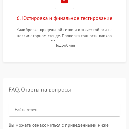
6. Юстировка и финальное тестирование
Калибровка прицельной сетки и оптической оси на
коллиматорном стенде. Проверка точности кликов
механизма поправок. Обязательное испытание прицела на
Подробнее
ударном стенде для проверки устойчивости к отдаче и
гарантии сохранения точки пристрелки.
FAQ. Ответы на вопросы
Вы можете ознакомиться с приведенными ниже