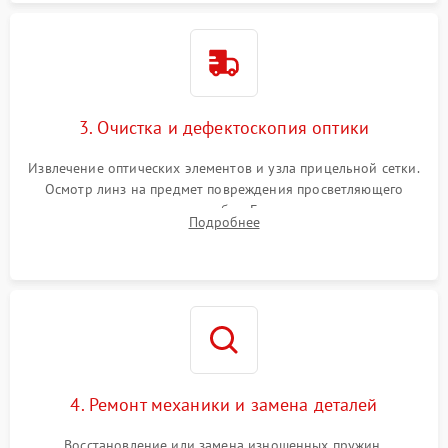
3. Очистка и дефектоскопия оптики
Извлечение оптических элементов и узла прицельной сетки.
Осмотр линз на предмет повреждения просветляющего
покрытия или появления грибка. Бережная очистка стекол
Подробнее
спецрастворами. Проверка целостности гравированной
сетки и модуля ее подсветки.
4. Ремонт механики и замена деталей
Восстановление или замена изношенных пружин,