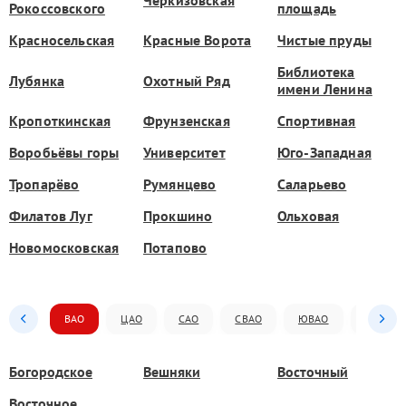
Рокоссовского
площадь
Красносельская
Красные Ворота
Чистые пруды
Библиотека
Лубянка
Охотный Ряд
имени Ленина
Кропоткинская
Фрунзенская
Спортивная
Воробьёвы горы
Университет
Юго-Западная
Тропарёво
Румянцево
Саларьево
Филатов Луг
Прокшино
Ольховая
Новомосковская
Потапово
ВАО
ЦАО
САО
СВАО
ЮВАО
ЮАО
Богородское
Вешняки
Восточный
Восточное