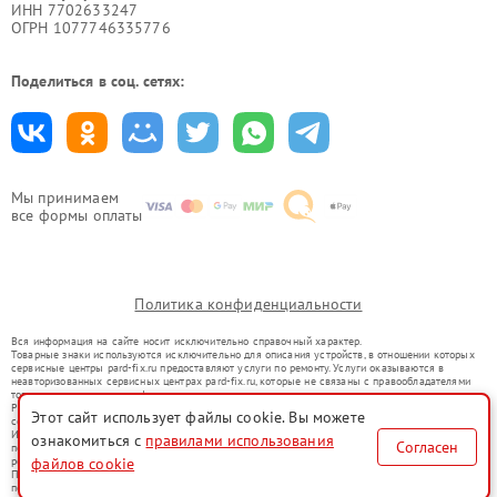
ИНН 7702633247
ОГРН 1077746335776
Поделиться в соц. сетях:
Мы принимаем
все формы оплаты
Политика конфиденциальности
Вся информация на сайте носит исключительно справочный характер.
Товарные знаки используются исключительно для описания устройств, в отношении которых
сервисные центры pard-fix.ru предоставляют услуги по ремонту. Услуги оказываются в
неавторизованных сервисных центрах pard-fix.ru, которые не связаны с правообладателями
товарных знаков или их официальными представителями.
Ремонт осуществляется для устройств, уже введенных в гражданский оборот в соответствии
Этот сайт использует файлы cookie. Вы можете
со статьей 1487 ГК РФ.
Использование товарных знаков не преследует цели индивидуализации услуг или введения
ознакомиться с
правилами использования
Согласен
потребителей в заблуждение, а служит для информирования о предоставляемых услугах по
файлов cookie
ремонту техники указанных брендов.
Представленная на сайте информация не является публичной офертой, определяемой
положениями Статьи 437(2) Гражданского кодекса РФ