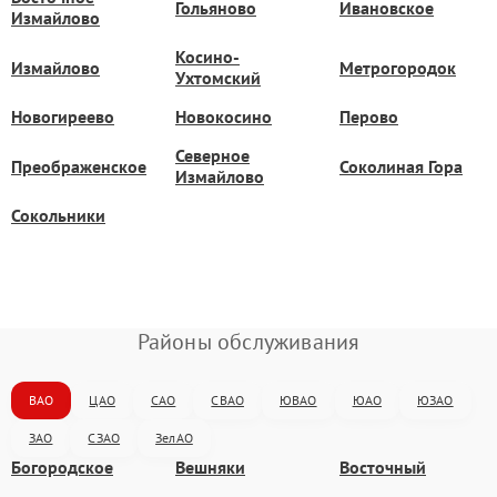
Гольяново
Ивановское
Измайлово
Косино-
Измайлово
Метрогородок
Ухтомский
Новогиреево
Новокосино
Перово
Северное
Преображенское
Соколиная Гора
Измайлово
Сокольники
Районы обслуживания
ВАО
ЦАО
САО
СВАО
ЮВАО
ЮАО
ЮЗАО
ЗАО
СЗАО
ЗелАО
Богородское
Вешняки
Восточный