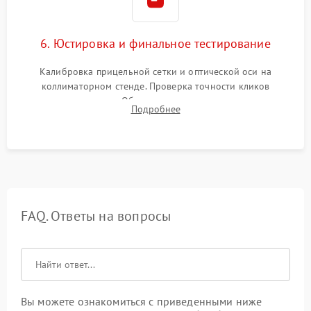
6. Юстировка и финальное тестирование
Калибровка прицельной сетки и оптической оси на
коллиматорном стенде. Проверка точности кликов
механизма поправок. Обязательное испытание прицела на
Подробнее
ударном стенде для проверки устойчивости к отдаче и
гарантии сохранения точки пристрелки.
FAQ. Ответы на вопросы
Вы можете ознакомиться с приведенными ниже