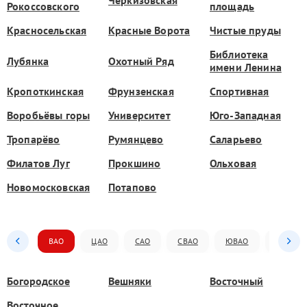
Рокоссовского
площадь
Красносельская
Красные Ворота
Чистые пруды
Библиотека
Лубянка
Охотный Ряд
имени Ленина
Кропоткинская
Фрунзенская
Спортивная
Воробьёвы горы
Университет
Юго-Западная
Тропарёво
Румянцево
Саларьево
Филатов Луг
Прокшино
Ольховая
Новомосковская
Потапово
ВАО
ЦАО
САО
СВАО
ЮВАО
ЮАО
Богородское
Вешняки
Восточный
Восточное