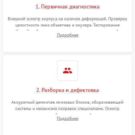
1. Первичная диагностика
Внешний осмотр корпуса на наличие деформаций. Проверка
целостности линз объектива и окуляра. Тестирование
работы барабанчиков ввода поправок, кольца отстройки
Подробнее
параллакса и зума. Выявление сколов, внутренних
загрязнений и нарушений герметичности.
2. Разборка и дефектовка
Аккуратный демонтаж линзовых блоков, оборачивающей
системы и механизма поправок спецключами. Осмотр
внутренних резьбовых соединений, пружин и
Подробнее
уплотнительных колец. Поиск причин люфта, смещения
точки попадания или заклинивания подвижных частей.