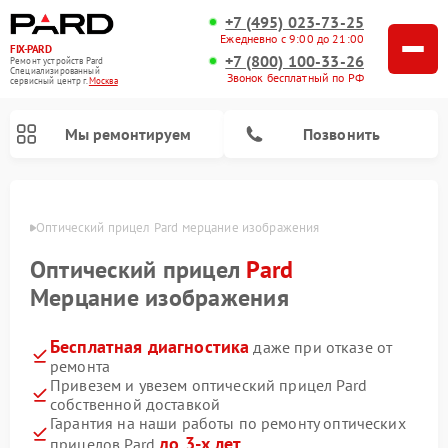
+7 (495) 023-73-25
Ежедневно с 9:00 до 21:00
FIX-PARD
+7 (800) 100-33-26
Ремонт устройств Pard
Специализированный
Звонок бесплатный по РФ
cервисный центр г.
Москва
Мы ремонтируем
Позвонить
оскве
Оптический прицел Pard мерцание изображения
Оптический прицел
Pard
Ремонт тепловизионных прицелов Pard
Ремонт прицелов ночного видения Pard
Ремонт цифровых монокуляров Pard
Мерцание изображения
Бесплатная диагностика
даже при отказе от
ремонта
Привезем и увезем оптический прицел Pard
собственной доставкой
Гарантия на наши работы по ремонту оптических
до 3-х лет
прицелов Pard