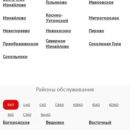
Гольяново
Ивановское
Измайлово
Косино-
Измайлово
Метрогородок
Ухтомский
Новогиреево
Новокосино
Перово
Северное
Преображенское
Соколиная Гора
Измайлово
Сокольники
Районы обслуживания
ВАО
ЦАО
САО
СВАО
ЮВАО
ЮАО
ЮЗАО
ЗАО
СЗАО
ЗелАО
Богородское
Вешняки
Восточный