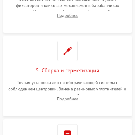
фиксаторов и кликовых механизмов в барабанчиках
поправок. Устранение люфтов в трансфокаторе. Замена
Подробнее
поврежденных линз, разбитой сетки или восстановление
контактов в цепи подсветки прицельной марки.
5. Сборка и герметизация
Точная установка линз и оборачивающей системы с
соблюдением центровки. Замена резиновых уплотнителей и
нанесение влагозащитной смазки. Вакуумирование корпуса
Подробнее
и заполнение его осушенным азотом или аргоном для
защиты линз от внутреннего запотевания.