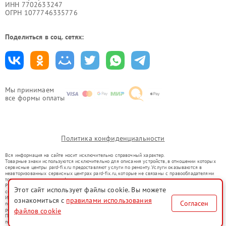
ИНН 7702633247
ОГРН 1077746335776
Поделиться в соц. сетях:
Мы принимаем
все формы оплаты
Политика конфиденциальности
Вся информация на сайте носит исключительно справочный характер.
Товарные знаки используются исключительно для описания устройств, в отношении которых
сервисные центры pard-fix.ru предоставляют услуги по ремонту. Услуги оказываются в
неавторизованных сервисных центрах pard-fix.ru, которые не связаны с правообладателями
товарных знаков или их официальными представителями.
Ремонт осуществляется для устройств, уже введенных в гражданский оборот в соответствии
Этот сайт использует файлы cookie. Вы можете
со статьей 1487 ГК РФ.
Использование товарных знаков не преследует цели индивидуализации услуг или введения
ознакомиться с
правилами использования
Согласен
потребителей в заблуждение, а служит для информирования о предоставляемых услугах по
файлов cookie
ремонту техники указанных брендов.
Представленная на сайте информация не является публичной офертой, определяемой
положениями Статьи 437(2) Гражданского кодекса РФ