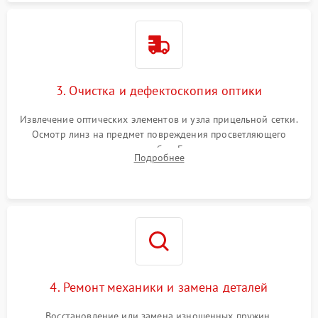
3. Очистка и дефектоскопия оптики
Извлечение оптических элементов и узла прицельной сетки.
Осмотр линз на предмет повреждения просветляющего
покрытия или появления грибка. Бережная очистка стекол
Подробнее
спецрастворами. Проверка целостности гравированной
сетки и модуля ее подсветки.
4. Ремонт механики и замена деталей
Восстановление или замена изношенных пружин,