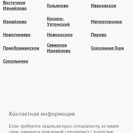
Восточное
Гольяново
Ивановское
Измайлово
Косино-
Измайлово
Метрогородок
Ухтомский
Новогиреево
Новокосино
Перово
Северное
Преображенское
Соколиная Гора
Измайлово
Сокольники
Контактная информация
Если требуется задать вопрос специалисту, оставьте
свои данные и дежурный специалист с радостью