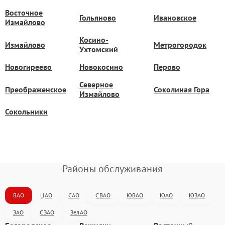
Восточное
Гольяново
Ивановское
Измайлово
Косино-
Измайлово
Метрогородок
Ухтомский
Новогиреево
Новокосино
Перово
Северное
Преображенское
Соколиная Гора
Измайлово
Сокольники
Районы обслуживания
ВАО
ЦАО
САО
СВАО
ЮВАО
ЮАО
ЮЗАО
ЗАО
СЗАО
ЗелАО