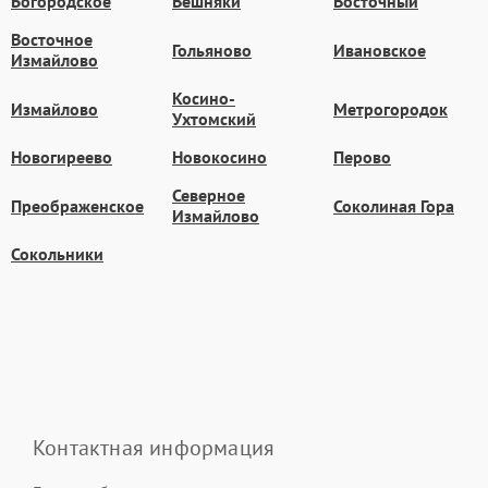
Богородское
Вешняки
Восточный
Восточное
Гольяново
Ивановское
Измайлово
Косино-
Измайлово
Метрогородок
Ухтомский
Новогиреево
Новокосино
Перово
Северное
Преображенское
Соколиная Гора
Измайлово
Сокольники
Контактная информация