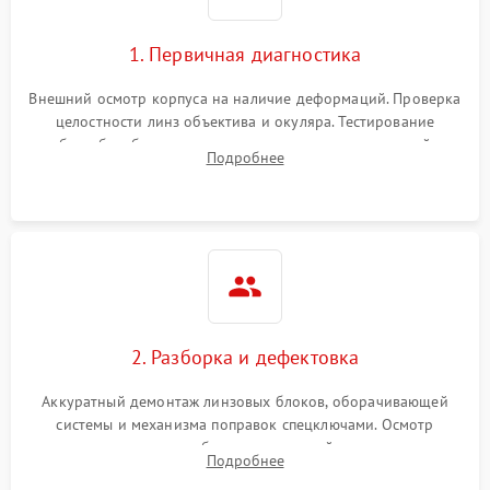
1. Первичная диагностика
Внешний осмотр корпуса на наличие деформаций. Проверка
целостности линз объектива и окуляра. Тестирование
работы барабанчиков ввода поправок, кольца отстройки
Подробнее
параллакса и зума. Выявление сколов, внутренних
загрязнений и нарушений герметичности.
2. Разборка и дефектовка
Аккуратный демонтаж линзовых блоков, оборачивающей
системы и механизма поправок спецключами. Осмотр
внутренних резьбовых соединений, пружин и
Подробнее
уплотнительных колец. Поиск причин люфта, смещения