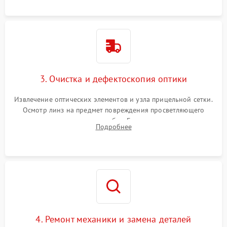
точки попадания или заклинивания подвижных частей.
3. Очистка и дефектоскопия оптики
Извлечение оптических элементов и узла прицельной сетки.
Осмотр линз на предмет повреждения просветляющего
покрытия или появления грибка. Бережная очистка стекол
Подробнее
спецрастворами. Проверка целостности гравированной
сетки и модуля ее подсветки.
4. Ремонт механики и замена деталей