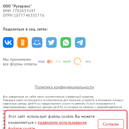
ООО "Русервис"
ИНН 7702633247
ОГРН 1077746335776
Поделиться в соц. сетях:
Мы принимаем
все формы оплаты
Политика конфиденциальности
Вся информация на сайте носит исключительно справочный характер.
Товарные знаки используются исключительно для описания устройств, в отношении которых
сервисные центры pard-fix.ru предоставляют услуги по ремонту. Услуги оказываются в
неавторизованных сервисных центрах pard-fix.ru, которые не связаны с правообладателями
товарных знаков или их официальными представителями.
Ремонт осуществляется для устройств, уже введенных в гражданский оборот в соответствии
Этот сайт использует файлы cookie. Вы можете
со статьей 1487 ГК РФ.
Использование товарных знаков не преследует цели индивидуализации услуг или введения
ознакомиться с
правилами использования
Согласен
потребителей в заблуждение, а служит для информирования о предоставляемых услугах по
файлов cookie
ремонту техники указанных брендов.