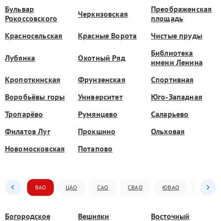
Бульвар
Преображенская
Черкизовская
Рокоссовского
площадь
Красносельская
Красные Ворота
Чистые пруды
Библиотека
Лубянка
Охотный Ряд
имени Ленина
Кропоткинская
Фрунзенская
Спортивная
Воробьёвы горы
Университет
Юго-Западная
Тропарёво
Румянцево
Саларьево
Филатов Луг
Прокшино
Ольховая
Новомосковская
Потапово
ВАО
ЦАО
САО
СВАО
ЮВАО
ЮАО
Богородское
Вешняки
Восточный