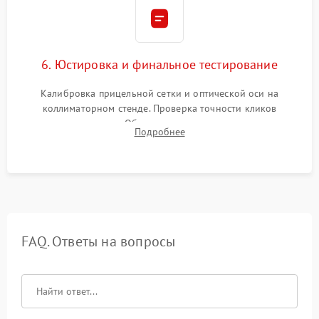
6. Юстировка и финальное тестирование
Калибровка прицельной сетки и оптической оси на
коллиматорном стенде. Проверка точности кликов
механизма поправок. Обязательное испытание прицела на
Подробнее
ударном стенде для проверки устойчивости к отдаче и
гарантии сохранения точки пристрелки.
FAQ. Ответы на вопросы