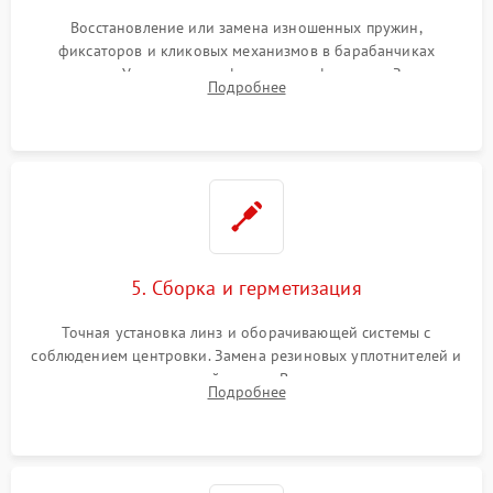
Восстановление или замена изношенных пружин,
фиксаторов и кликовых механизмов в барабанчиках
поправок. Устранение люфтов в трансфокаторе. Замена
Подробнее
поврежденных линз, разбитой сетки или восстановление
контактов в цепи подсветки прицельной марки.
5. Сборка и герметизация
Точная установка линз и оборачивающей системы с
соблюдением центровки. Замена резиновых уплотнителей и
нанесение влагозащитной смазки. Вакуумирование корпуса
Подробнее
и заполнение его осушенным азотом или аргоном для
защиты линз от внутреннего запотевания.