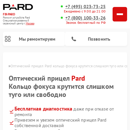
+7 (495) 023-73-25
Ежедневно с 9:00 до 21:00
FIX-PARD
+7 (800) 100-33-26
Ремонт устройств Pard
Специализированный
Звонок бесплатный по РФ
cервисный центр г.
Москва
Мы ремонтируем
Позвонить
оскве
Оптический прицел Pard кольцо фокуса крутится слишком туго или св
Оптический прицел
Pard
Ремонт тепловизионных прицелов Pard
Ремонт прицелов ночного видения Pard
Ремонт цифровых монокуляров Pard
Кольцо фокуса крутится слишком
туго или свободно
Бесплатная диагностика
даже при отказе от
ремонта
Привезем и увезем оптический прицел Pard
собственной доставкой