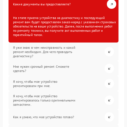
Какие документы вы предоставляете?
На этапе приема устройства на диагностику и последующий
ремонт вам будет предоставлен заказ-наряд с указанием страховых
обязательств на ваше устройство. Далее, после выполнения работ
по ремонту техники, вы получите акт выполненных работ и
гарантийный талон.
Я уже знаю в чем неисправность и какой
ремонт необходим. Для чего проводить
диагностику?
Мне нужен срочный ремонт. Сможете
сделать?
Я хочу, чтобы мое устройство
ремонтировали при мне.
Я хочу, чтобы мое устройство
ремонтировалось только оригинальными
запчастями.
Как я узнаю, что мое устройство готово?