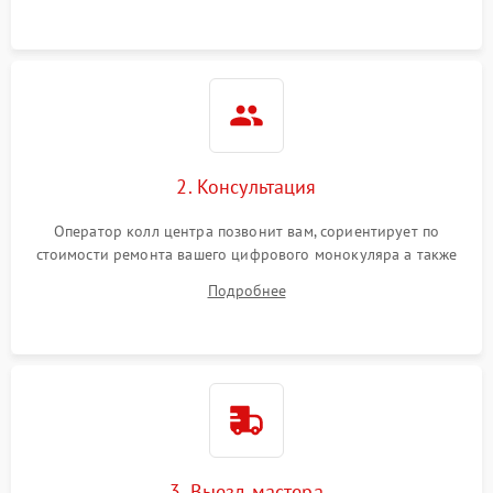
Неисправность разъемов
500 ₽
Подробнее →
(MicroSD, AV)
Неисправность системы
2000 ₽
Подробнее →
стабилизации
Проблемы с заземлением
2. Консультация
1000 ₽
Подробнее →
Оператор колл центра позвонит вам, сориентирует по
Повреждение печатной
2800 ₽
Подробнее →
стоимости ремонта вашего цифрового монокуляра а также
платы
ответит на все ваши вопросы.
Подробнее
Неисправность кнопок
500 ₽
Подробнее →
управления
3. Выезд мастера