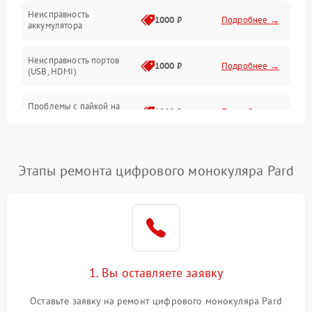
Неисправность
1000 ₽
Подробнее →
аккумулятора
Неисправность портов
1000 ₽
Подробнее →
(USB, HDMI)
Проблемы с пайкой на
1000 ₽
Подробнее →
плате
Неисправность
2800 ₽
Подробнее →
процессора
Этапы ремонта цифрового монокуляра Pard
Повреждение внутренних
500 ₽
Подробнее →
проводов
Неисправность Wi-
1500 ₽
Подробнее →
Fi/Bluetooth модуля
1. Вы оставляете заявку
Проблемы с калибровкой
1000 ₽
Подробнее →
Оставьте заявку на ремонт цифрового монокуляра Pard
изображения