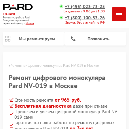
+7 (495) 023-73-25
Ежедневно с 9:00 до 21:00
FIX-PARD
+7 (800) 100-33-26
Ремонт устройств Pard
Специализированный
Звонок бесплатный по РФ
cервисный центр г.
Москва
Мы ремонтируем
Позвонить
оскве
Ремонт цифрового монокуляра Pard NV-019 в Москве
Ремонт цифрового монокуляра
Ремонт прицелов ночного видения Pard
Ремонт оптических прицелов Pard
Ремонт тепловизионных прицелов Pard
Pard NV-019 в Москве
от 965 руб.
Стоимость ремонта
Бесплатная диагностика
даже при отказе
Привезем и увезем цифровой монокуляр Pard NV-
019 сами
Гарантия на наши работы по ремонту цифровых
до 3-х лет
монокуляров Pard NV-019