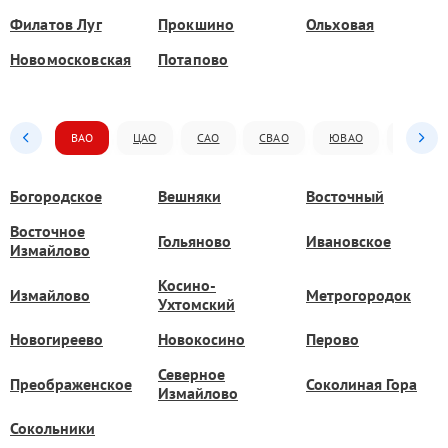
Филатов Луг
Прокшино
Ольховая
Новомосковская
Потапово
ВАО
ЦАО
САО
СВАО
ЮВАО
ЮАО
Богородское
Вешняки
Восточный
Восточное
Гольяново
Ивановское
Измайлово
Косино-
Измайлово
Метрогородок
Ухтомский
Новогиреево
Новокосино
Перово
Северное
Преображенское
Соколиная Гора
Измайлово
Сокольники