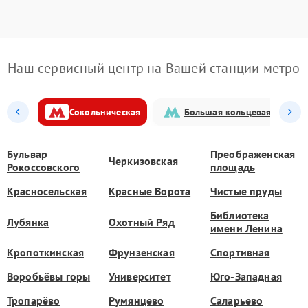
Наш сервисный центр на Вашей станции метро
Сокольническая
Большая кольцевая
Бульвар
Преображенская
Черкизовская
Рокоссовского
площадь
Красносельская
Красные Ворота
Чистые пруды
Библиотека
Лубянка
Охотный Ряд
имени Ленина
Кропоткинская
Фрунзенская
Спортивная
Воробьёвы горы
Университет
Юго-Западная
Тропарёво
Румянцево
Саларьево