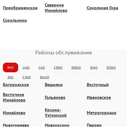
Северное
Преображенское
Соколиная Гора
Измайлово
Сокольники
Районы обслуживания
ВАО
ЦАО
САО
СВАО
ЮВАО
ЮАО
ЮЗАО
ЗАО
СЗАО
ЗелАО
Богородское
Вешняки
Восточный
Восточное
Гольяново
Ивановское
Измайлово
Косино-
Измайлово
Метрогородок
Ухтомский
Новогиреево
Новокосино
Перово