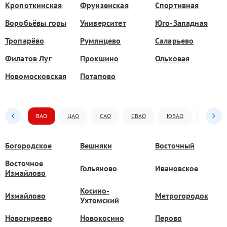
Кропоткинская
Фрунзенская
Спортивная
Воробьёвы горы
Университет
Юго-Западная
Тропарёво
Румянцево
Саларьево
Филатов Луг
Прокшино
Ольховая
Новомосковская
Потапово
ВАО
ЦАО
САО
СВАО
ЮВАО
ЮАО
Богородское
Вешняки
Восточный
Восточное
Гольяново
Ивановское
Измайлово
Косино-
Измайлово
Метрогородок
Ухтомский
Новогиреево
Новокосино
Перово