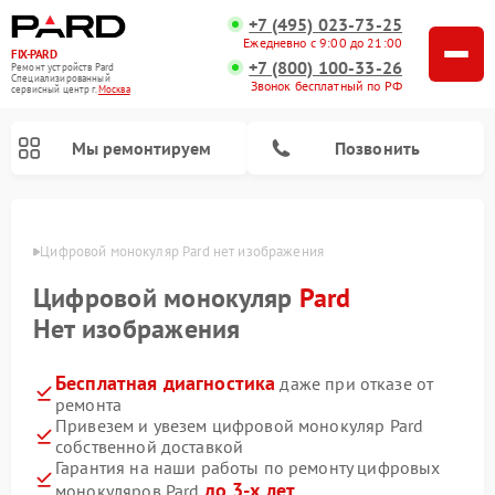
+7 (495) 023-73-25
Ежедневно с 9:00 до 21:00
FIX-PARD
+7 (800) 100-33-26
Ремонт устройств Pard
Специализированный
Звонок бесплатный по РФ
cервисный центр г.
Москва
Мы ремонтируем
Позвонить
оскве
Цифровой монокуляр Pard нет изображения
Цифровой монокуляр
Pard
Ремонт прицелов ночного видения Pard
Ремонт оптических прицелов Pard
Ремонт тепловизионных прицелов Pard
Нет изображения
Бесплатная диагностика
даже при отказе от
ремонта
Привезем и увезем цифровой монокуляр Pard
собственной доставкой
Гарантия на наши работы по ремонту цифровых
до 3-х лет
монокуляров Pard