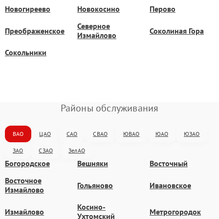
Новогиреево
Новокосино
Перово
Северное
Преображенское
Соколиная Гора
Измайлово
Сокольники
Районы обслуживания
ВАО
ЦАО
САО
СВАО
ЮВАО
ЮАО
ЮЗАО
ЗАО
СЗАО
ЗелАО
Богородское
Вешняки
Восточный
Восточное
Гольяново
Ивановское
Измайлово
Косино-
Измайлово
Метрогородок
Ухтомский