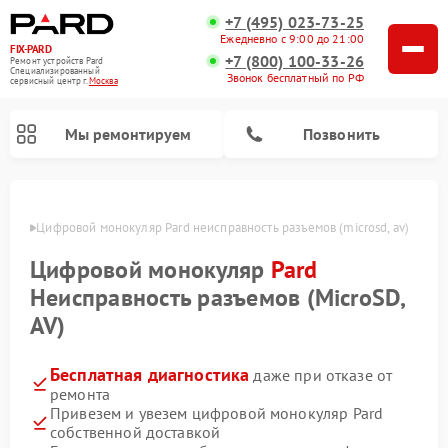
+7 (495) 023-73-25
Ежедневно с 9:00 до 21:00
FIX-PARD
+7 (800) 100-33-26
Ремонт устройств Pard
Специализированный
Звонок бесплатный по РФ
cервисный центр г.
Москва
Мы ремонтируем
Позвонить
оскве
Цифровой монокуляр Pard неисправность разъемов (microsd, av)
Цифровой монокуляр
Pard
Ремонт прицелов ночного видения Pard
Ремонт оптических прицелов Pard
Ремонт тепловизионных прицелов Pard
Неисправность разъемов (MicroSD,
AV)
Бесплатная диагностика
даже при отказе от
ремонта
Привезем и увезем цифровой монокуляр Pard
собственной доставкой