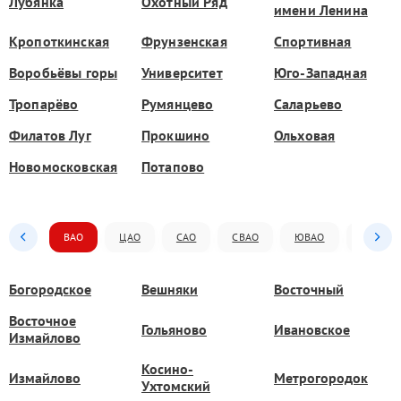
Лубянка
Охотный Ряд
имени Ленина
Кропоткинская
Фрунзенская
Спортивная
Воробьёвы горы
Университет
Юго-Западная
Тропарёво
Румянцево
Саларьево
Филатов Луг
Прокшино
Ольховая
Новомосковская
Потапово
ВАО
ЦАО
САО
СВАО
ЮВАО
ЮАО
Богородское
Вешняки
Восточный
Восточное
Гольяново
Ивановское
Измайлово
Косино-
Измайлово
Метрогородок
Ухтомский